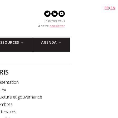
FR
/
EN
Inscrivez vous
à notre
newsletter
ESSOURCES
AGENDA
FRIS
ésentation
bEx
ructure et gouvernance
mbres
rtenaires