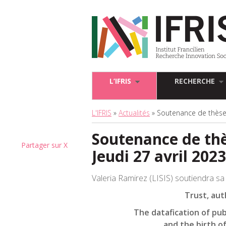
L’IFRIS
RECHERCHE
L'IFRIS
»
Actualités
» Soutenance de thèse d
Soutenance de thè
Partager sur X
Jeudi 27 avril 202
Valeria Ramirez (LISIS) soutiendra sa 
Trust, aut
The datafication of pub
and the birth o