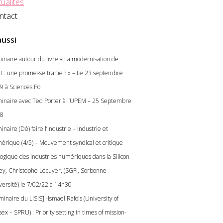
ualités
ntact
aussi
inaire autour du livre « La modernisation de
tat : une promesse trahie ? » – Le 23 septembre
9 à Sciences Po
inaire avec Ted Porter à l’UPEM – 25 Septembre
8
naire (Dé) faire l’industrie – Industrie et
érique (4/5) – Mouvement syndical et critique
logique des industries numériques dans la Silicon
ley, Christophe Lécuyer, (SGFI, Sorbonne
versité) le 7/02/22 à 14h30
inaire du LISIS] -Ismael Rafols (University of
ex – SPRU) : Priority setting in times of mission-