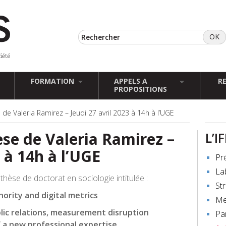
FORMATION
APPELS A
R
PROPOSITIONS
e Valeria Ramirez – Jeudi 27 avril 2023 à 14h à l’UGE
se de Valeria Ramirez –
L’I
3 à 14h à l’UGE
Pr
La
thèse de doctorat en sociologie intitulée :
St
hority and digital metrics
Me
lic relations, measurement disruption
Pa
f a new professional expertise.