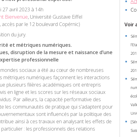
Act
i 27 avril 2023 à 14h
Co
nt Bienvenüe
, Université Gustave Eiffel
accès par le 12 boulevard Copérnic)
Voir 
ion du jury.
Sém
rité et métriques numériques.
l’E
ques, disruption de la mesure et naissance d’une
201
xpertise professionnelle
Sém
es mondes sociaux a été au cœur de nombreuses
201
 métriques numériques façonnent les interactions
Sémi
e plusieurs filières académiques ont entrepris
num
avis en ligne et les scores sur les réseaux sociaux
éco
dus. Par ailleurs, la capacité performative des
Val
te les communautés de pratique qui s’adaptent pour
ouvernementaux sont influencés par la politique des
Uni
ibue ainsi à ces travaux en analysant les effets de
[Sém
rticulier : les professionnels des relations
Suss