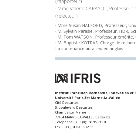
(rapporteur)
· Mme Valérie CARAYOL, Professeur 
(relecteur)
· Mme Susan HALFORD, Professeur, Univer
· M. Sylvain Parasie, Professeur, HDR, Sc
· M. Tom WATSON, Professeur émérite, 
· M. Baptiste KOTRAS, Chargé de recher
La soutenance aura lieu en anglais
Institut Francilien Recherche, Innovation et 
Université Paris-Est Marne-la-Vallée
Cité Descartes
5, boulevard Descartes
Champs-sur-Marne
77454 MARNE-LA-VALLÉE Cedex 02
Téléphone : +33.(0)1.60.95.71.68
Fax : +33.(0)1.60.95.72.38