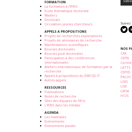
FORMATION
La formation à l'IFRIS
Ecole thématique doctorale
Masters
Doctorats
Suivez
Circulation jeunes chercheurs
APPELS A PROPOSITIONS
Projets de recherches exploratoires
Projets de séminaires de recherche
Manifestations scientifiques
NOS P
Bourses doctorales
CAK
Bourses post-doctorales
Participation à des conférences
CEPN
internationales
Cermes
Ateliers internationaux de formation par la
LATTS
recherche
CEPED
Appels à propositions du DIM IS2-IT
PALOC
Autres appels
LISIS
LISE
RESSOURCES
LIRSA
Publications
HT2S
Notes de recherche
Sites des équipes de l'Ifris
L'IFRIS dans les médias
AGENDA
Les matinales
Evénements
Evénements passés