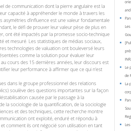
ori
nel de communication dont la pierre angulaire est la
and
Leur capacité à appréhender le monde à travers les
Paru
les asymétries d’influence est une valeur fondamentale
ndant, le défi de prouver leur valeur pèse de plus en
Les
lier, ont été impactés par la promesse socio-technique
Gou
oté et mesuré. Les statistiques de médias sociaux,
[Pub
tres technologies de valuation ont bouleversé leurs
prés
présentées comme la solution pour évaluer leur
INR
si, au cours des 15 dernières années, leur discours est
Le p
ntifier leur performance à affirmer que ce qui n’est
de 
ues dans le groupe professionnel des relations
La 
lics) soulève des questions importantes sur la façon
cor
déstabilisation causée par le passage à la
Paru
e la sociologie de la quantification, de la sociologie
Sou
iences et des techniques, cette recherche montre
Reg
mmunication ont exploité, enduré et répondu à
et comment ils ont négocié son utilisation en tant
Les