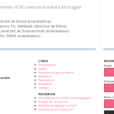
émérite, HDR,Université Bordeaux Montaigne
sité de Bristol (examinatrice)
iences Po, Médialab, (directeur de thèse)
Université de Bournemouth (examinateur)
che, INRAE (examinateur)
L'IFRIS
RECEV
Présentation
Email
LabEx
Structure et gouvernance
Membres
Société
Partenaires
Prénom
Actualités
Contact
RECHERCHE
Nom / 
Orientations de recherche stratégique
Projets de recherche
Plateforme digitale CorTexT
Séminaires de recherche