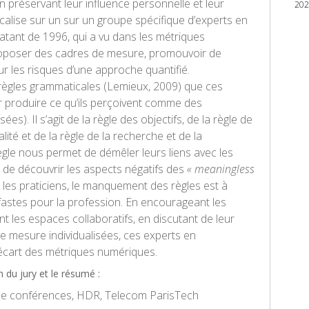
n préservant leur influence personnelle et leur
202
focalise sur un sur un groupe spécifique d’experts en
atant de 1996, qui a vu dans les métriques
oposer des cadres de mesure, promouvoir de
sur les risques d’une approche quantifié.
 règles grammaticales (Lemieux, 2009) que ces
r produire ce qu’ils perçoivent comme des
es). Il s’agit de la règle des objectifs, de la règle de
alité et de la règle de la recherche et de la
le nous permet de démêler leurs liens avec les
t de découvrir les aspects négatifs des
« meaningless
 les praticiens, le manquement des règles est à
fastes pour la profession. En encourageant les
t les espaces collaboratifs, en discutant de leur
de mesure individualisées, ces experts en
’écart des métriques numériques.
 du jury et le résumé :
de conférences, HDR, Telecom ParisTech