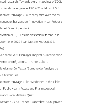
ented research: Towards plural mappings of SDGs
 societal challenges- le 13/12/21 à 14h au LISIS
tion de l’ouvrage « Faire sans, faire avec moins.
 nouveaux horizons de l’innovation » par Fréderic
let et Dominique Vinck
lication AOC] – Les médias sociaux feront-ils la
identielle 2022 ? par Baptiste Kotras (LISIS,
Ae)
lan santé va-t-il soulager l’hôpital ? – Intervention
Pierre-André Juven sur France Culture
plateforme CorText à l’épreuve de l’analyse de
pus historiques
tion de l’ouvrage « Illicit Medicines in the Global
th Public Health Access and Pharmaceutical
ulation » de Mathieu Quet
 Débats du CAK – saison 14 (octobre 2020-janvier