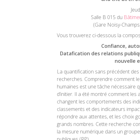
Jeud
Salle B 015 du
Bâtime
(Gare Noisy-Champs, 
Vous trouverez ci-dessous la composit
Confiance, auto
Datafication des relations publi
nouvelle e
La quantification sans précédent d
recherches. Comprendre comment les
humaines est une tâche nécessaire qu
d’initier. Il a été montré comment les 
changent les comportements des indivi
classements et des indicateurs impac
répondre aux attentes, et les choix g
grands nombres. Cette recherche contr
la mesure numérique dans un groupe pa
publiques (RP).