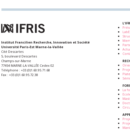
L'IF
Prés
LabE
Stru
Mem
Institut Francilien Recherche, Innovation et Société
Part
Université Paris-Est Marne-la-Vallée
Actua
Cité Descartes
Cont
5, boulevard Descartes
REC
Champs-sur-Marne
Orie
77454 MARNE-LA-VALLÉE Cedex 02
Proj
Téléphone : +33.(0)1.60.95.71.68
Plat
Fax : +33.(0)1.60.95.72.38
Sémi
FOR
La fo
Ecol
Mast
Doct
Circ
APP
Proj
Proj
Mani