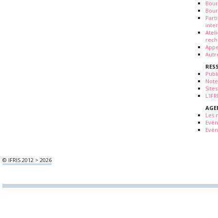
Bour
Bour
Part
inte
Atel
rech
Appe
Autr
RES
Publ
Note
Sites
L'IF
AGE
Les 
Evé
Evén
© IFRIS 2012 > 2026