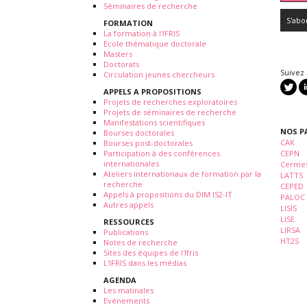
Séminaires de recherche
FORMATION
La formation à l'IFRIS
Ecole thématique doctorale
Masters
Doctorats
Suivez
Circulation jeunes chercheurs
APPELS A PROPOSITIONS
Projets de recherches exploratoires
Projets de séminaires de recherche
Manifestations scientifiques
NOS P
Bourses doctorales
CAK
Bourses post-doctorales
Participation à des conférences
CEPN
internationales
Cermes
Ateliers internationaux de formation par la
LATTS
recherche
CEPED
Appels à propositions du DIM IS2-IT
PALOC
Autres appels
LISIS
LISE
RESSOURCES
LIRSA
Publications
HT2S
Notes de recherche
Sites des équipes de l'Ifris
L'IFRIS dans les médias
AGENDA
Les matinales
Evénements