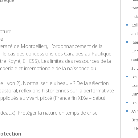
insèque
trav
indu
Coll
ature
and 
re
[Sé
iversité de Montpellier), L’ordonnancement de la
Univ
s : le cas des concessions des Caraïbes au Pacifique
con
tre Koyré, EHESS), Les limites des ressources de la
périale et internationale de la naissance du
au L
Les
de Lyon 2), Normaliser le « beau » ? De la sélection
tou
astoral, réflexions historiennes sur la performativité
Dam
ppliqués au vivant piloté (France fin XIXe – début
Les
ANN
ordeaux), Protéger la nature en temps de crise
Bat
– U
rotection