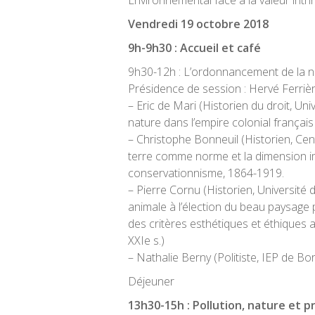
Environnemental face à la valeur intr
Vendredi 19 octobre 2018
9h-9h30 : Accueil et café
9h30-12h : L’ordonnancement de la n
Présidence de session : Hervé Ferriè
– Eric de Mari (Historien du droit, Un
nature dans l’empire colonial françai
– Christophe Bonneuil (Historien, Cen
terre comme norme et la dimension im
conservationnisme, 1864-1919.
– Pierre Cornu (Historien, Université 
animale à l’élection du beau paysage p
des critères esthétiques et éthiques a
XXIe s.)
– Nathalie Berny (Politiste, IEP de B
Déjeuner
13h30-15h : Pollution, nature et p