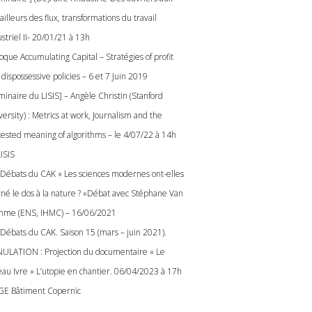
ailleurs des flux, transformations du travail
striel II- 20/01/21 à 13h
oque Accumulating Capital – Stratégies of profit
dispossessive policies – 6 et 7 Juin 2019
minaire du LISIS] – Angèle Christin (Stanford
ersity) : Metrics at work, Journalism and the
tested meaning of algorithms – le 4/07/22 à 14h
ISIS
 Débats du CAK « Les sciences modernes ont-elles
rné le dos à la nature ? »Débat avec Stéphane Van
me (ENS, IHMC) – 16/06/2021
 Débats du CAK. Saison 15 (mars – juin 2021).
ULATION : Projection du documentaire « Le
eau Ivre » L’utopie en chantier. 06/04/2023 à 17h
GE Bâtiment Copernic