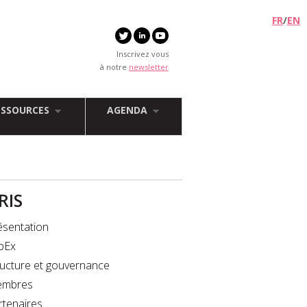
FR
/
EN
Inscrivez vous
à notre
newsletter
ESSOURCES
AGENDA
FRIS
ésentation
bEx
ructure et gouvernance
mbres
rtenaires