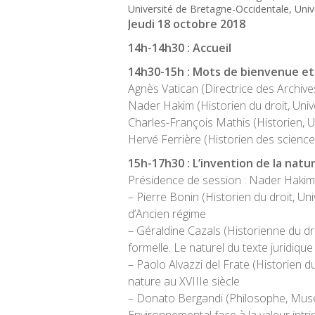
Université de Bretagne-Occidentale, Unive
Jeudi 18 octobre 2018
14h-14h30 : Accueil
14h30-15h : Mots de bienvenue et
Agnès Vatican (Directrice des Archiv
Nader Hakim (Historien du droit, Uni
Charles-François Mathis (Historien, 
Hervé Ferrière (Historien des science
15h-17h30 : L’invention de la nat
Présidence de session : Nader Hakim
– Pierre Bonin (Historien du droit, Uni
d’Ancien régime
– Géraldine Cazals (Historienne du d
formelle. Le naturel du texte juridique
– Paolo Alvazzi del Frate (Historien du 
nature au XVIIIe siècle
– Donato Bergandi (Philosophe, Muséum