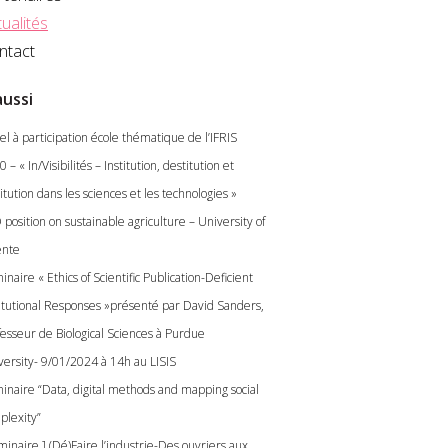
ualités
ntact
aussi
el à participation école thématique de l’IFRIS
 – « In/Visibilités – Institution, destitution et
itution dans les sciences et les technologies »
position on sustainable agriculture – University of
nte
naire « Ethics of Scientific Publication-Deficient
titutional Responses »présenté par David Sanders,
fesseur de Biological Sciences à Purdue
versity- 9/01/2024 à 14h au LISIS
inaire “Data, digital methods and mapping social
plexity”
minaire ] (Dé)Faire l’industrie-Des ouvriers aux