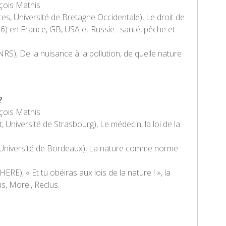
çois Mathis
ces, Université de Bretagne Occidentale), Le droit de
6) en France, GB, USA et Russie : santé, pêche et
S), De la nuisance à la pollution, de quelle nature
?
çois Mathis
, Université de Strasbourg), Le médecin, la loi de la
t, Université de Bordeaux), La nature comme norme
RE), « Et tu obéiras aux lois de la nature ! », la
s, Morel, Reclus.