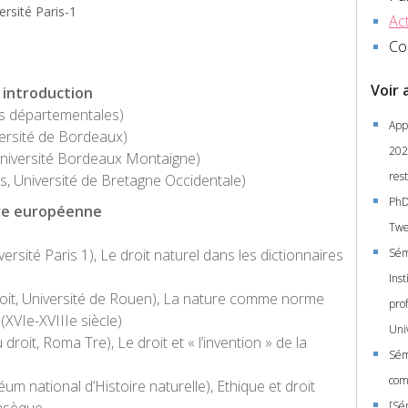
rsité Paris-1
Act
Co
Voir 
 introduction
es départementales)
App
versité de Bordeaux)
2020
Université Bordeaux Montaigne)
rest
s, Université de Bretagne Occidentale)
PhD 
ure européenne
Twe
versité Paris 1), Le droit naturel dans les dictionnaires
Sémi
Ins
roit, Université de Rouen), La nature comme norme
pro
 (XVIe-XVIIIe siècle)
Uni
droit, Roma Tre), Le droit et « l’invention » de la
Sém
com
 national d’Histoire naturelle), Ethique et droit
[Sé