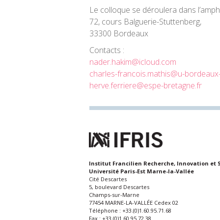
Le colloque se déroulera dans l’amph
72, cours Balguerie-Stuttenberg,
33300 Bordeaux
Contacts :
nader.hakim@icloud.com
charles-francois.mathis@u-bordeaux-
herve.ferriere@espe-bretagne.fr
Institut Francilien Recherche, Innovation et 
Université Paris-Est Marne-la-Vallée
Cité Descartes
5, boulevard Descartes
Champs-sur-Marne
77454 MARNE-LA-VALLÉE Cedex 02
Téléphone : +33.(0)1.60.95.71.68
Fax : +33.(0)1.60.95.72.38