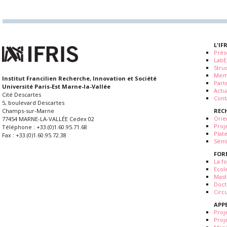
L'IF
Prés
LabE
Stru
Mem
Institut Francilien Recherche, Innovation et Société
Part
Université Paris-Est Marne-la-Vallée
Actua
Cité Descartes
Cont
5, boulevard Descartes
REC
Champs-sur-Marne
Orie
77454 MARNE-LA-VALLÉE Cedex 02
Proj
Téléphone : +33.(0)1.60.95.71.68
Plat
Fax : +33.(0)1.60.95.72.38
Sémi
FOR
La fo
Ecol
Mast
Doct
Circ
APP
Proj
Proj