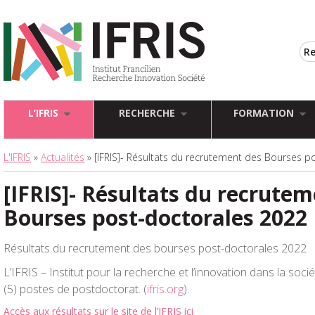
L’IFRIS
RECHERCHE
FORMATION
L'IFRIS
»
Actualités
» [IFRIS]- Résultats du recrutement des Bourses p
[IFRIS]- Résultats du recrute
Bourses post-doctorales 2022
Résultats du recrutement des bourses post-doctorales 2022
L’IFRIS – Institut pour la recherche et l’innovation dans la soc
(5) postes de postdoctorat. (
ifris.org
).
Accès aux résultats sur le site de l’IFRIS ici