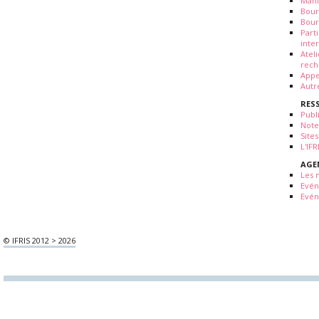
Mani
Bour
Bour
Part
inte
Atel
rech
Appe
Autr
RES
Publ
Note
Sites
L'IF
AGE
Les 
Evé
Evén
© IFRIS 2012 > 2026