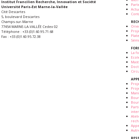
Institut Francilien Recherche, Innovation et Société
Part
Université Paris-Est Marne-la-Vallée
Actua
Cité Descartes
Cont
5, boulevard Descartes
REC
Champs-sur-Marne
Orie
77454 MARNE-LA-VALLÉE Cedex 02
Proj
Téléphone : +33.(0)1.60.95.71.68
Plat
Fax : +33.(0)1.60.95.72.38
Sémi
FOR
La fo
Ecol
Mast
Doct
Circ
APP
Proj
Proj
Mani
Bour
Bour
Part
inte
Atel
rech
Appe
Autr
RES