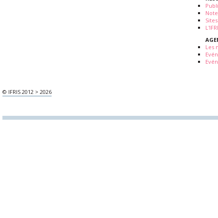
Publ
Note
Sites
L'IF
AGE
Les 
Evé
Evén
© IFRIS 2012 > 2026