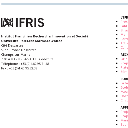
L'IF
Prés
LabE
Stru
Mem
Institut Francilien Recherche, Innovation et Société
Part
Université Paris-Est Marne-la-Vallée
Actua
Cité Descartes
Cont
5, boulevard Descartes
REC
Champs-sur-Marne
Orie
77454 MARNE-LA-VALLÉE Cedex 02
Proj
Téléphone : +33.(0)1.60.95.71.68
Plat
Fax : +33.(0)1.60.95.72.38
Sémi
FOR
La fo
Ecol
Mast
Doct
Circ
APP
Proj
Proj
Mani
Bour