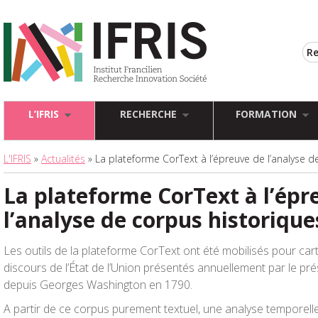
L’IFRIS
RECHERCHE
FORMATION
L'IFRIS
»
Actualités
» La plateforme CorText à l’épreuve de l’analyse d
La plateforme CorText à l’épr
l’analyse de corpus historique
Les outils de la plateforme CorText ont été mobilisés pour car
discours de l’État de l’Union présentés annuellement par le pr
depuis Georges Washington en 1790.
A partir de ce corpus purement textuel, une analyse temporelle