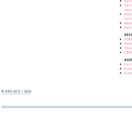
Bour
Part
inte
Atel
rech
Appe
Autr
RES
Publ
Note
Sites
L'IF
AGE
Les 
Evé
Evén
© IFRIS 2012 > 2026