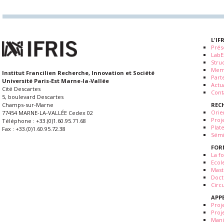
L'IF
Prés
LabE
Stru
Mem
Institut Francilien Recherche, Innovation et Société
Part
Université Paris-Est Marne-la-Vallée
Actua
Cité Descartes
Cont
5, boulevard Descartes
REC
Champs-sur-Marne
Orie
77454 MARNE-LA-VALLÉE Cedex 02
Proj
Téléphone : +33.(0)1.60.95.71.68
Plat
Fax : +33.(0)1.60.95.72.38
Sémi
FOR
La fo
Ecol
Mast
Doct
Circ
APP
Proj
Proj
Mani