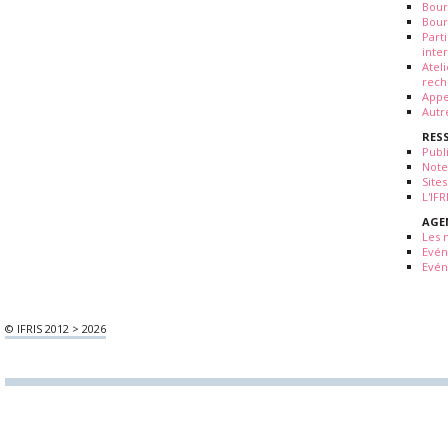
Bour
Bour
Part
inte
Atel
rech
Appe
Autr
RES
Publ
Note
Sites
L'IF
AGE
Les 
Evé
Evén
© IFRIS 2012 > 2026