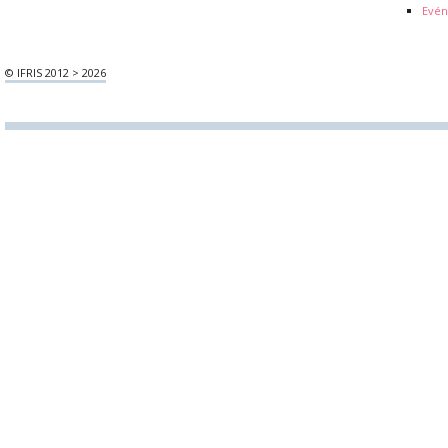
Evén
© IFRIS 2012 > 2026