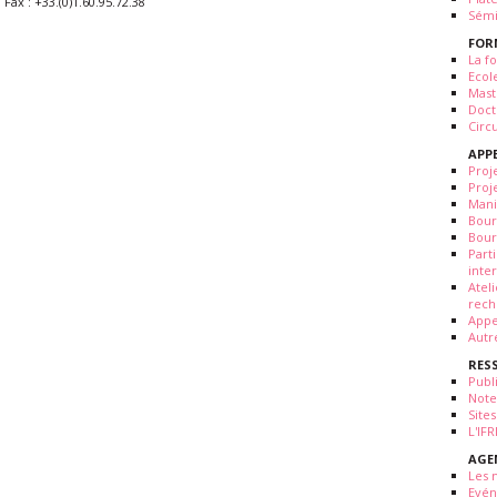
Fax : +33.(0)1.60.95.72.38
Sémi
FOR
La fo
Ecol
Mast
Doct
Circ
APP
Proj
Proj
Mani
Bour
Bour
Part
inte
Atel
rech
Appe
Autr
RES
Publ
Note
Sites
L'IF
AGE
Les 
Evé