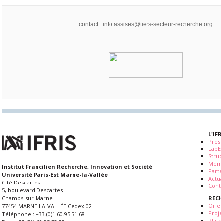
contact :
info.assises@tiers-secteur-recherche.org
L'IF
Prés
LabE
Stru
Mem
Institut Francilien Recherche, Innovation et Société
Part
Université Paris-Est Marne-la-Vallée
Actua
Cité Descartes
Cont
5, boulevard Descartes
REC
Champs-sur-Marne
Orie
77454 MARNE-LA-VALLÉE Cedex 02
Proj
Téléphone : +33.(0)1.60.95.71.68
Plat