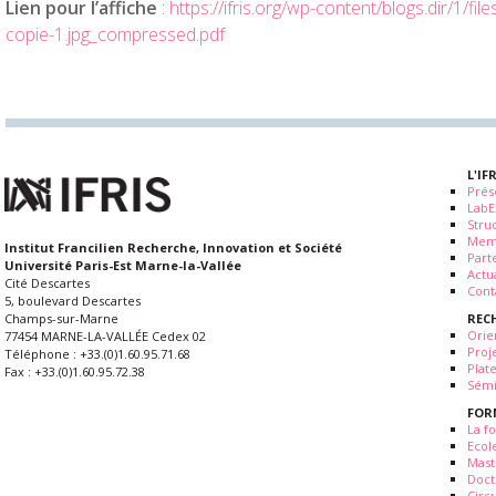
Lien pour l’affiche
:
https://ifris.org/wp-content/blogs.dir/1/fi
copie-1.jpg_compressed.pdf
L'IF
Prés
LabE
Stru
Mem
Institut Francilien Recherche, Innovation et Société
Part
Université Paris-Est Marne-la-Vallée
Actua
Cité Descartes
Cont
5, boulevard Descartes
REC
Champs-sur-Marne
Orie
77454 MARNE-LA-VALLÉE Cedex 02
Proj
Téléphone : +33.(0)1.60.95.71.68
Plat
Fax : +33.(0)1.60.95.72.38
Sémi
FOR
La fo
Ecol
Mast
Doct
Circ