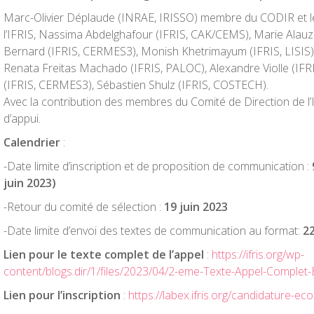
Marc-Olivier Déplaude (INRAE, IRISSO) membre du CODIR et le
l’IFRIS, Nassima Abdelghafour (IFRIS, CAK/CEMS), Marie Alauze
Bernard (IFRIS, CERMES3), Monish Khetrimayum (IFRIS, LISIS),
Renata Freitas Machado (IFRIS, PALOC), Alexandre Violle (IFR
(IFRIS, CERMES3), Sébastien Shulz (IFRIS, COSTECH).
Avec la contribution des membres du Comité de Direction de l’
d’appui.
Calendrier
:
-Date limite d’inscription et de proposition de communication :
juin 2023)
-Retour du comité de sélection :
19 juin 2023
-Date limite d’envoi des textes de communication au format:
2
Lien pour le texte complet de l’appel
:
https://ifris.org/wp-
content/blogs.dir/1/files/2023/04/2-eme-Texte-Appel-Complet
Lien pour l’inscription
:
https://labex.ifris.org/candidature-e