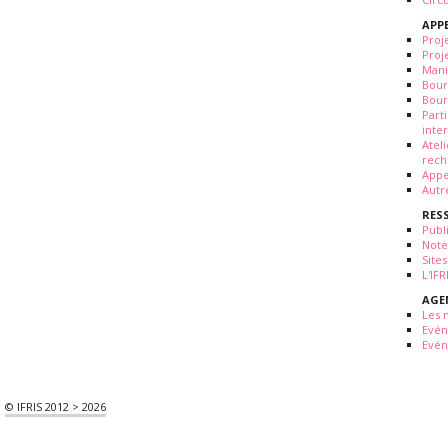
APP
Proj
Proj
Mani
Bour
Bour
Part
inte
Atel
rech
Appe
Autr
RES
Publ
Note
Sites
L'IF
AGE
Les 
Evé
Evén
© IFRIS 2012 > 2026