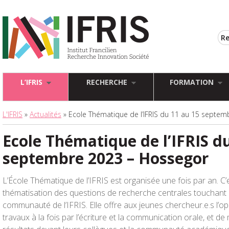
L’IFRIS
RECHERCHE
FORMATION
L'IFRIS
»
Actualités
» Ecole Thématique de l’IFRIS du 11 au 15 septe
Ecole Thématique de l’IFRIS d
septembre 2023 – Hossegor
L’École Thématique de l’IFRIS est organisée une fois par an. C’
thématisation des questions de recherche centrales touchant
communauté de l’IFRIS. Elle offre aux jeunes chercheur.e.s l’o
travaux à la fois par l’écriture et la communication orale, et de