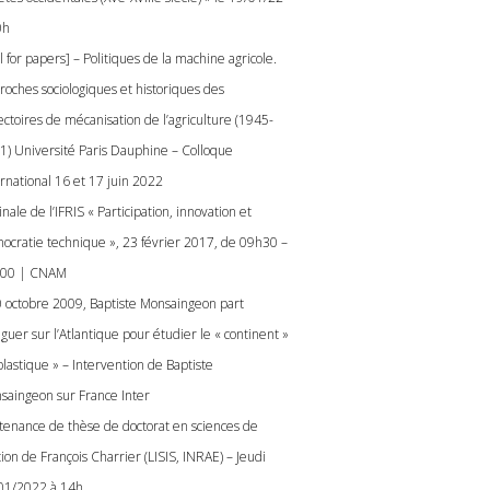
0h
l for papers] – Politiques de la machine agricole.
roches sociologiques et historiques des
ectoires de mécanisation de l’agriculture (1945-
1) Université Paris Dauphine – Colloque
ernational 16 et 17 juin 2022
nale de l’IFRIS « Participation, innovation et
ocratie technique », 23 février 2017, de 09h30 –
00 | CNAM
0 octobre 2009, Baptiste Monsaingeon part
guer sur l’Atlantique pour étudier le « continent »
plastique » – Intervention de Baptiste
saingeon sur France Inter
tenance de thèse de doctorat en sciences de
ion de François Charrier (LISIS, INRAE) – Jeudi
01/2022 à 14h