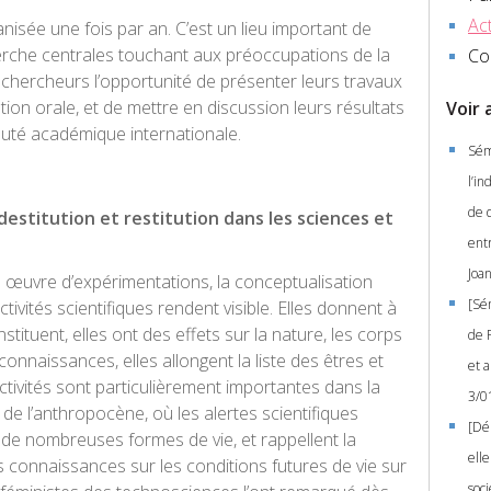
Act
nisée une fois par an. C’est un lieu important de
erche centrales touchant aux préoccupations de la
Co
 chercheurs l’opportunité de présenter leurs travaux
ation orale, et de mettre en discussion leurs résultats
Voir 
uté académique internationale.
Sém
l’i
de q
n, destitution et restitution dans les sciences et
ent
Joa
n œuvre d’expérimentations, la conceptualisation
[Sé
activités scientifiques rendent visible. Elles donnent à
instituent, elles ont des effets sur la nature, les corps
de P
nnaissances, elles allongent la liste des êtres et
et 
ctivités sont particulièrement importantes dans la
3/0
de l’anthropocène, où les alertes scientifiques
[Dé
ité de nombreuses formes de vie, et rappellent la
elle
 connaissances sur les conditions futures de vie sur
soci