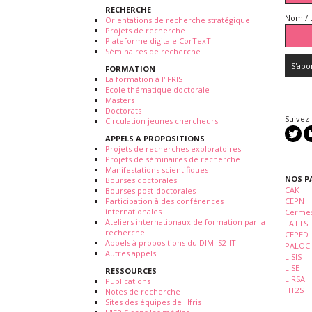
RECHERCHE
Nom / 
Orientations de recherche stratégique
Projets de recherche
Plateforme digitale CorTexT
Séminaires de recherche
FORMATION
La formation à l'IFRIS
Ecole thématique doctorale
Masters
Doctorats
Suivez
Circulation jeunes chercheurs
APPELS A PROPOSITIONS
Projets de recherches exploratoires
Projets de séminaires de recherche
Manifestations scientifiques
NOS P
Bourses doctorales
CAK
Bourses post-doctorales
Participation à des conférences
CEPN
internationales
Cermes
Ateliers internationaux de formation par la
LATTS
recherche
CEPED
Appels à propositions du DIM IS2-IT
PALOC
Autres appels
LISIS
LISE
RESSOURCES
LIRSA
Publications
HT2S
Notes de recherche
Sites des équipes de l'Ifris