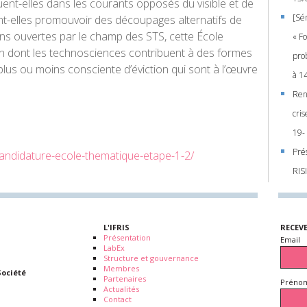
ent-elles dans les courants opposés du visible et de
[Sé
ent-elles promouvoir des découpages alternatifs de
tions ouvertes par le champ des STS, cette École
« F
çon dont les technosciences contribuent à des formes
prob
es plus ou moins consciente d’éviction qui sont à l’œuvre
à 1
Ren
cris
19-
Pré
g/candidature-ecole-thematique-etape-1-2/
RIS
L'IFRIS
RECEV
Présentation
Email
LabEx
Structure et gouvernance
Membres
Société
Partenaires
Prénom
Actualités
Contact