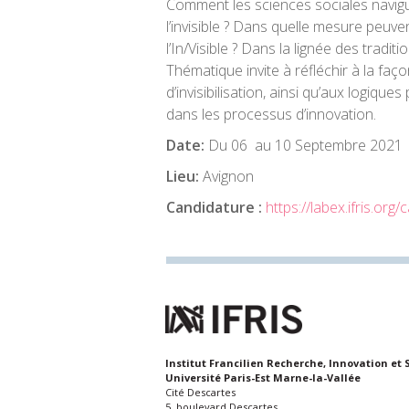
Comment les sciences sociales navigu
l’invisible ? Dans quelle mesure peuv
l’In/Visible ? Dans la lignée des tradi
Thématique invite à réfléchir à la fa
d’invisibilisation, ainsi qu’aux logiqu
dans les processus d’innovation.
Date:
Du 06 au 10 Septembre 2021
Lieu:
Avignon
Candidature :
https://labex.ifris.or
Institut Francilien Recherche, Innovation et 
Université Paris-Est Marne-la-Vallée
Cité Descartes
5, boulevard Descartes