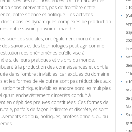
 féministes des technosciences l’ont remarqué dès
iption sans intervention, pas de frontière entre
à 1
ce, entre science et politique. Les activités
[Cal
vent donc dans les dynamiques complexes de production
App
es, entre savoir, pouvoir et marché.
traj
des sciences sociales, ont également montré que,
202
 des savoirs et des technologies peut agir comme
int
e destitution des phénomènes qu’elle vise à
Mati
é·e·s, de leurs pratiques et visions du monde.
dém
tribuent à la production des connaissances et dont la
uée dans l’ombre ; invisibles, car exclues du domaine
11h
les et les formes de vie qui ne sont pas réductibles aux
« 1
lisation technique; invisibles encore sont les multiples
navi
l qu’un enchevêtrement d’intérêts conduit à
de 
vent en dépit des preuves constituées. Ces formes de
Mon
utale, parfois de façon indirecte et discrète, et sont
Sou
uvements sociaux, politiques, professionnels, ou au
mêmes.
gest
13/