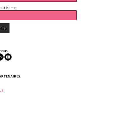
Last Name
 nous
ARTENAIRES
 3