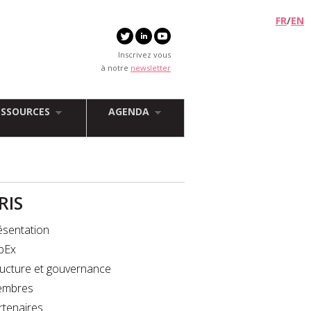
FR
/
EN
Inscrivez vous
à notre
newsletter
ESSOURCES
AGENDA
FRIS
ésentation
bEx
ructure et gouvernance
mbres
rtenaires