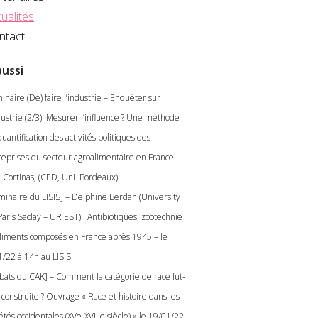
ualités
ntact
aussi
inaire (Dé) faire l’industrie – Enquêter sur
ndustrie (2/3): Mesurer l’influence ? Une méthode
uantification des activités politiques des
reprises du secteur agroalimentaire en France.
n Cortinas, (CED, Uni. Bordeaux)
minaire du LISIS] – Delphine Berdah (University
aris Saclay – UR EST) : Antibiotiques, zootechnie
aliments composés en France après 1945 – le
1/22 à 14h au LISIS
bats du CAK] – Comment la catégorie de race fut-
 construite ? Ouvrage « Race et histoire dans les
étés occidentales (XVe-XVIIIe siècle) » le 19/01/22