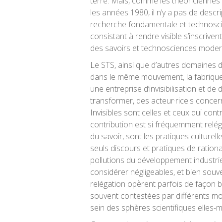
terre. Mais, comme les théoriciennes
les années 1980, il n’y a pas de descr
recherche fondamentale et technoscien
consistant à rendre visible s’inscri
des savoirs et technosciences modern
Le STS, ainsi que d’autres domaines 
dans le même mouvement, la fabrique
une entreprise d’invisibilisation et d
transformer, des acteur·rice·s concern
Invisibles sont celles et ceux qui con
contribution est si fréquemment relég
du savoir, sont les pratiques culturel
seuls discours et pratiques de rationa
pollutions du développement industrie
considérer négligeables, et bien sou
relégation opèrent parfois de façon br
souvent contestées par différents mo
sein des sphères scientifiques elles-