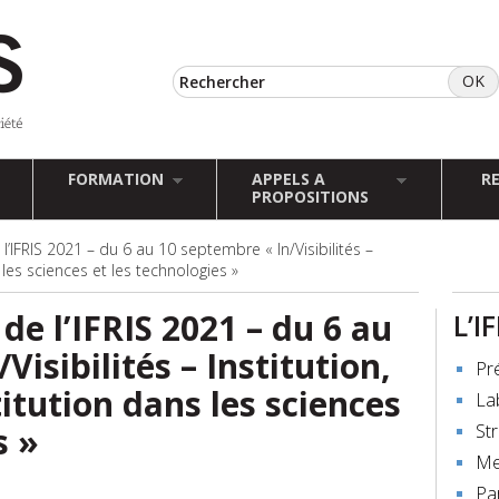
FORMATION
APPELS A
R
PROPOSITIONS
’IFRIS 2021 – du 6 au 10 septembre « In/Visibilités –
s les sciences et les technologies »
e l’IFRIS 2021 – du 6 au
L’I
Visibilités – Institution,
Pr
titution dans les sciences
La
s »
St
Me
Pa