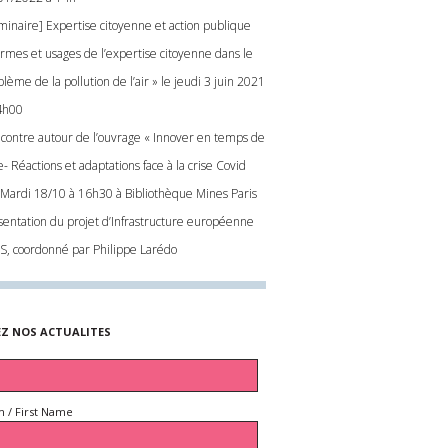
minaire] Expertise citoyenne et action publique
ormes et usages de l’expertise citoyenne dans le
lème de la pollution de l’air » le jeudi 3 juin 2021
4h00
contre autour de l’ouvrage « Innover en temps de
e- Réactions et adaptations face à la crise Covid
 Mardi 18/10 à 16h30 à Bibliothèque Mines Paris
sentation du projet d’Infrastructure européenne
IS, coordonné par Philippe Larédo
EZ NOS ACTUALITES
 / First Name