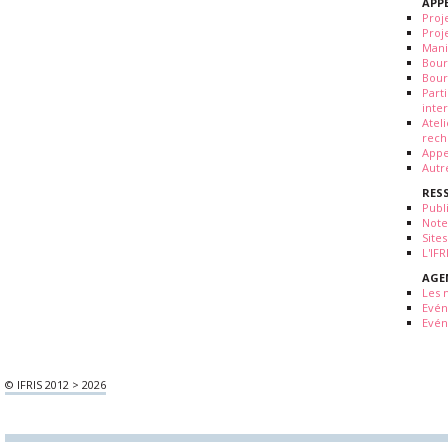
APP
Proj
Proj
Mani
Bour
Bour
Part
inte
Atel
rech
Appe
Autr
RES
Publ
Note
Sites
L'IF
AGE
Les 
Evé
Evén
© IFRIS 2012 > 2026