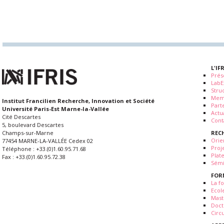
L'IF
Prés
LabE
Stru
Mem
Institut Francilien Recherche, Innovation et Société
Part
Université Paris-Est Marne-la-Vallée
Actua
Cité Descartes
Cont
5, boulevard Descartes
REC
Champs-sur-Marne
Orie
77454 MARNE-LA-VALLÉE Cedex 02
Proj
Téléphone : +33.(0)1.60.95.71.68
Plat
Fax : +33.(0)1.60.95.72.38
Sémi
FOR
La fo
Ecol
Mast
Doct
Circ