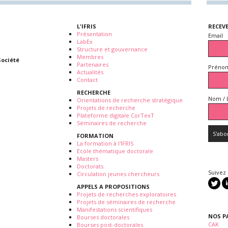
L'IFRIS
RECEV
Présentation
Email
LabEx
Structure et gouvernance
Membres
Société
Partenaires
Prénom
Actualités
Contact
RECHERCHE
Nom / 
Orientations de recherche stratégique
Projets de recherche
Plateforme digitale CorTexT
Séminaires de recherche
FORMATION
La formation à l'IFRIS
Ecole thématique doctorale
Masters
Doctorats
Suivez
Circulation jeunes chercheurs
APPELS A PROPOSITIONS
Projets de recherches exploratoires
Projets de séminaires de recherche
Manifestations scientifiques
NOS P
Bourses doctorales
CAK
Bourses post-doctorales