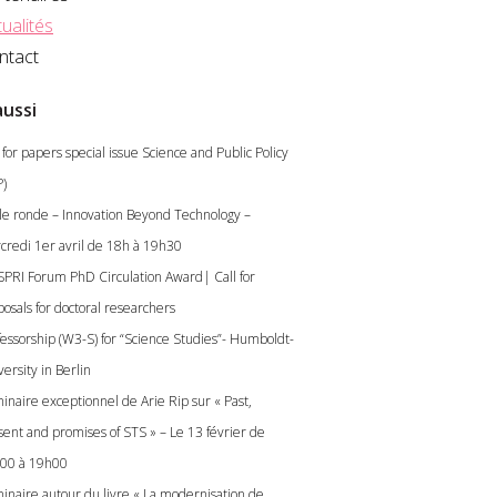
ualités
ntact
aussi
 for papers special issue Science and Public Policy
P)
le ronde – Innovation Beyond Technology –
credi 1er avril de 18h à 19h30
SPRI Forum PhD Circulation Award| Call for
posals for doctoral researchers
fessorship (W3-S) for “Science Studies”- Humboldt-
ersity in Berlin
inaire exceptionnel de Arie Rip sur « Past,
sent and promises of STS » – Le 13 février de
00 à 19h00
inaire autour du livre « La modernisation de