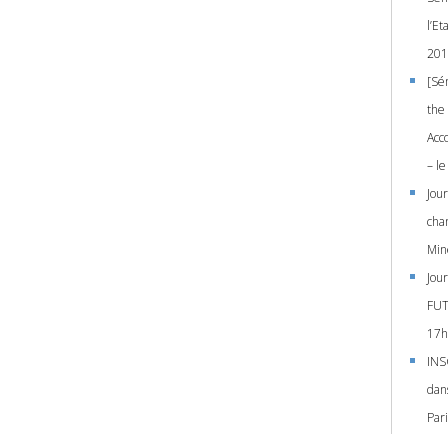
l’E
201
[Sé
the 
Acc
– l
Jou
cha
Min
Jou
FUT
17h)
INS
dan
Pari