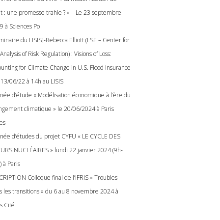
tat : une promesse trahie ? » – Le 23 septembre
9 à Sciences Po
minaire du LISIS]-Rebecca Elliott (LSE – Center for
Analysis of Risk Regulation) : Visions of Loss:
ounting for Climate Change in U.S. Flood Insurance
e 13/06/22 à 14h au LISIS
rnée d’étude « Modélisation économique à l’ère du
ngement climatique » le 20/06/2024 à Paris
es
rnée d’études du projet CYFU « LE CYCLE DES
URS NUCLÉAIRES » lundi 22 janvier 2024 (9h-
 à Paris
CRIPTION Colloque final de l’IFRIS « Troubles
s les transitions » du 6 au 8 novembre 2024 à
s Cité