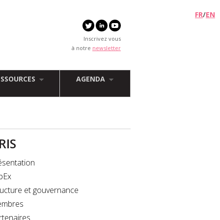
FR
/
EN
Inscrivez vous
à notre
newsletter
ESSOURCES
AGENDA
FRIS
ésentation
bEx
ructure et gouvernance
mbres
rtenaires