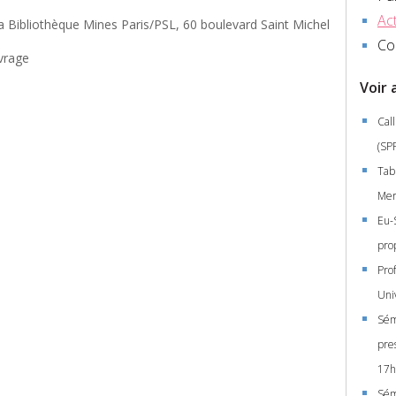
Act
a Bibliothèque Mines Paris/PSL, 60 boulevard Saint Michel
Co
vrage
Voir 
Call
(SP
Tab
Mer
Eu-
pro
Pro
Univ
Sém
pre
17h
Sém