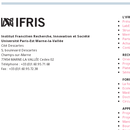
L'IF
Prés
LabE
Stru
Mem
Institut Francilien Recherche, Innovation et Société
Part
Université Paris-Est Marne-la-Vallée
Actua
Cité Descartes
Cont
5, boulevard Descartes
REC
Champs-sur-Marne
Orie
77454 MARNE-LA-VALLÉE Cedex 02
Proj
Téléphone : +33.(0)1.60.95.71.68
Plat
Fax : +33.(0)1.60.95.72.38
Sémi
FOR
La fo
Ecol
Mast
Doct
Circ
APP
Proj
Proj
Mani
Bour