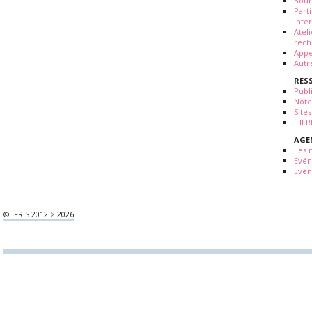
Bour
Part
inte
Atel
rech
Appe
Autr
RES
Publ
Note
Sites
L'IF
AGE
Les 
Evé
Evén
© IFRIS 2012 > 2026