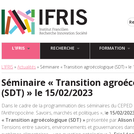
L’IFRIS
RECHERCHE
FORMATION
L'IFRIS
»
Actualités
» Séminaire « Transition agroécologique (SDT) » le
Séminaire « Transition agroé
(SDT) » le 15/02/2023
Dans le cadre de la programmation des séminaires du CEPED «
l’Anthropocène. Savoirs, marchés et politiques », l
e
15/02/202
« Transition agroécologique (SDT) »
présentée par
Alison
Tensions entre savoirs, environnements et gouvernances dans 