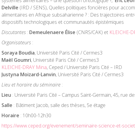
systèmes alimentaires – une question ontologique ?,
Eric Léo
Delville
(IRD / SENS), Quelles politiques foncières pour accom
alimentaires en Afrique subsaharienne ? : Des trajectoires ent
dispositifs technologiques et communautés épistémiques
Discutantes
:
Demeulenaere Élise
(CNRS/CAK) et
KLEICHE-D
Organisateurs
:
Soraya Boudia
, Université Paris Cité / Cermes3
Maël Goumri
, Université Paris Cité / Cermes3
KLEICHE-DRAY Mina
, Ceped / Université Paris Cité – IRD
Justyna Moizard-Lanvin
, Université Paris Cité / Cermes3
Lieu et horaire du séminaire
:
Lieu
: Université Paris Cité – Campus Saint-Germain, 45, rue d
Salle
: Bâtiment Jacob, salle des thèses, 5
e
étage
Horaire
: 10h00-12h30
https://www.ceped.org/evenement/seminaire-science-et-socie