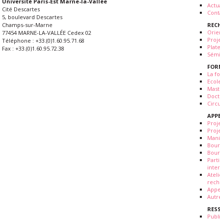
Université Paris-Est Marne-la-Vallée
Actua
Cité Descartes
Cont
5, boulevard Descartes
REC
Champs-sur-Marne
Orie
77454 MARNE-LA-VALLÉE Cedex 02
Proj
Téléphone : +33.(0)1.60.95.71.68
Plat
Fax : +33.(0)1.60.95.72.38
Sémi
FOR
La fo
Ecol
Mast
Doct
Circ
APP
Proj
Proj
Mani
Bour
Bour
Part
inte
Atel
rech
Appe
Autr
RES
Publ