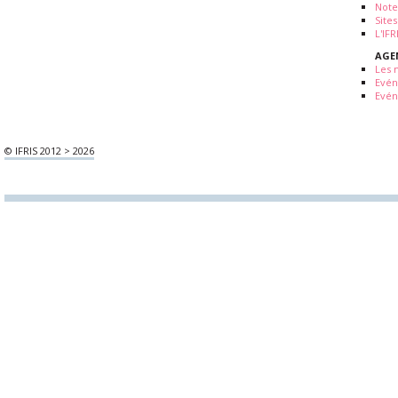
Note
Sites
L'IF
AGE
Les 
Evé
Evén
© IFRIS 2012 > 2026