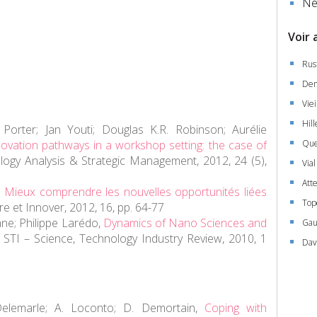
Ne
Voir 
Rust
Dem
Viei
Hil
Porter; Jan Youti; Douglas K.R. Robinson; Aurélie
nnovation pathways in a workshop setting: the case of
Que
logy Analysis & Strategic Management
, 2012, 24 (5),
Via
Att
,
Mieux comprendre les nouvelles opportunités liées
Top
re et Innover
, 2012, 16, pp. 64-77
ne; Philippe Larédo,
Dynamics of Nano Sciences and
Gau
,
STI – Science, Technology Industry Review
, 2010, 1
Dav
 Delemarle; A. Loconto; D. Demortain,
Coping with