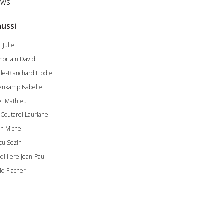
ws
aussi
 Julie
ortain David
lle-Blanchard Elodie
lenkamp Isabelle
t Mathieu
l Coutarel Lauriane
en Michel
çu Sezin
dilliere Jean-Paul
id Flacher