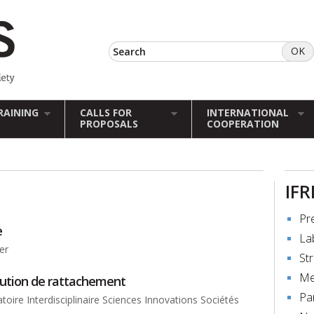
RAINING
CALLS FOR
INTERNATIONAL
PROPOSALS
COOPERATION
IFR
Pr
e
La
er
St
Me
tution de rattachement
Pa
toire Interdisciplinaire Sciences Innovations Sociétés