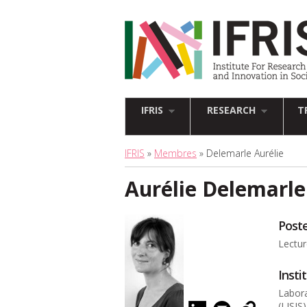
IFRIS
RESEARCH
T
IFRIS
»
Membres
» Delemarle Aurélie
Aurélie Delemarle
Post
Lectur
Insti
Labora
(LISIS)