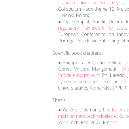
standard diversity: An analytica
Colloquium – sub-theme 15: Multipl
Helsinki, Finland.
Claire Auplat; Aurélie Delemarl
regulatory framework for susta
European Conference on Innova
Portugal. Academic Publishing Inte
Scientific book chapters :
Philippe Larédo; Carole Rieu; Lio
Genet; Vincent Mangematin,
Eme
“modèle industriel “?
,
Ph. Laredo, 
systèmes de recherche en action. 
Universiataires Romandes (PPUR), 
Thesis:
Aurélie Delemarle,
Les leviers d
micro et nanotechnologies et du p
ParisTech, Feb. 2007. French