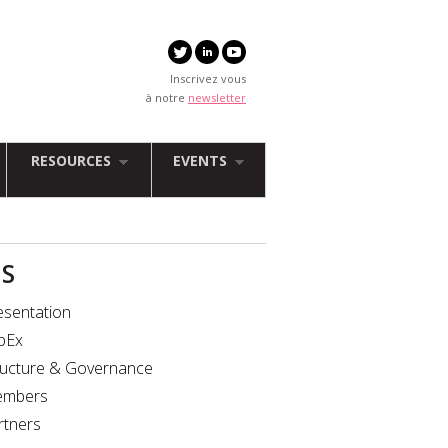
Inscrivez vous
à notre
newsletter
RESOURCES
EVENTS
IS
esentation
bEx
ructure & Governance
mbers
rtners