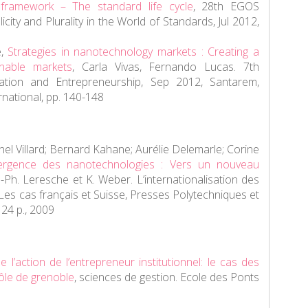
l framework – The standard life cycle
,
28th EGOS
icity and Plurality in the World of Standards
, Jul 2012,
e,
Strategies in nanotechnology markets : Creating a
inable markets
,
Carla Vivas, Fernando Lucas.
7th
tion and Entrepreneurship
, Sep 2012, Santarem,
rnational, pp. 140-148
nel Villard; Bernard Kahane; Aurélie Delemarle; Corine
rgence des nanotechnologies : Vers un nouveau
J.-Ph. Leresche et K. Weber.
L’internationalisation des
Les cas français et Suisse
, Presses Polytechniques et
24 p., 2009
e l’action de l’entrepreneur institutionnel: le cas des
ôle de grenoble
,
sciences de gestion. Ecole des Ponts