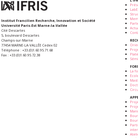
L'IF
Prés
LabE
Stru
Mem
Institut Francilien Recherche, Innovation et Société
Part
Université Paris-Est Marne-la-Vallée
Actua
Cité Descartes
Cont
5, boulevard Descartes
REC
Champs-sur-Marne
Orie
77454 MARNE-LA-VALLÉE Cedex 02
Proj
Téléphone : +33.(0)1.60.95.71.68
Plat
Fax : +33.(0)1.60.95.72.38
Sémi
FOR
La fo
Ecol
Mast
Doct
Circ
APP
Proj
Proj
Mani
Bour
Bour
Part
inte
Atel