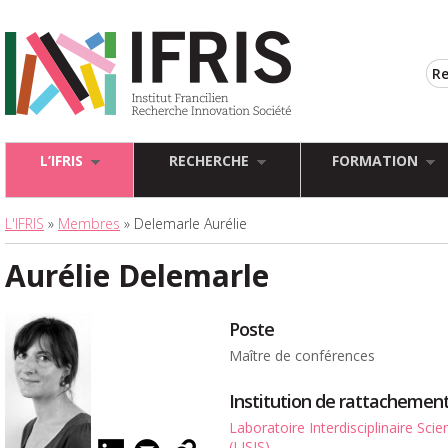
L’IFRIS
RECHERCHE
FORMATION
L'IFRIS
»
Membres
» Delemarle Aurélie
Aurélie Delemarle
Poste
Maître de conférences
Institution de rattachemen
Laboratoire Interdisciplinaire Sci
(LISIS)