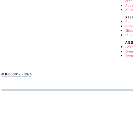
rech
Appe
Autr
RES
Publ
Note
Sites
L'IF
AGE
Les 
Evé
Evén
© IFRIS 2012 > 2026