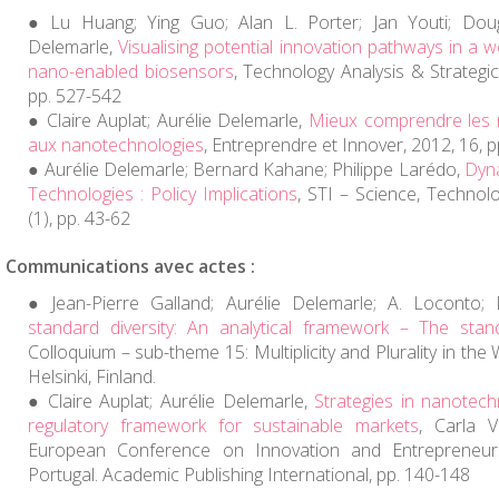
Lu Huang; Ying Guo; Alan L. Porter; Jan Youti; Doug
Delemarle,
Visualising potential innovation pathways in a 
nano-enabled biosensors
,
Technology Analysis & Strateg
pp. 527-542
Claire Auplat; Aurélie Delemarle,
Mieux comprendre les n
aux nanotechnologies
,
Entreprendre et Innover
, 2012, 16, 
Aurélie Delemarle; Bernard Kahane; Philippe Larédo,
Dyn
Technologies : Policy Implications
,
STI – Science, Technol
(1), pp. 43-62
Communications avec actes :
Jean-Pierre Galland; Aurélie Delemarle; A. Loconto
standard diversity: An analytical framework – The stand
Colloquium – sub-theme 15: Multiplicity and Plurality in the
Helsinki, Finland.
Claire Auplat; Aurélie Delemarle,
Strategies in nanotech
regulatory framework for sustainable markets
,
Carla 
European Conference on Innovation and Entrepreneur
Portugal. Academic Publishing International, pp. 140-148