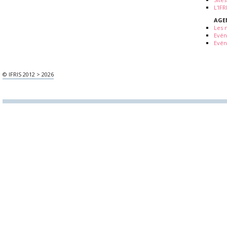
L'IF
AGE
Les 
Evé
Evén
© IFRIS 2012 > 2026