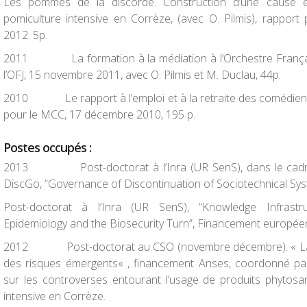
Les pommes de la discorde. Construction d’une cause et
pomiculture intensive en Corrèze
, (avec O. Pilmis), rappor
2012. 5p.
2011
La formation à la médiation à l’Orchestre Franç
l’OFJ, 15 novembre 2011, avec O. Pilmis et M. Duclau, 44p.
2010
Le rapport à l’emploi et à la retraite des comédie
pour le MCC, 17 décembre 2010, 195 p.
Postes occupés
:
2013
Post-doctorat à l’Inra (UR SenS), dans le 
DiscGo, “Governance of Discontinuation of Sociotechnical Sy
Post-doctorat à l’Inra (UR SenS), “Knowledge Infrastr
Epidemiology and the Biosecurity Turn”, Financement europée
2012
Post-doctorat au CSO (novembre décembre). «
L
des risques émergents
« , financement Anses, coordonné pa
sur les controverses entourant l’usage de produits phytosan
intensive en Corrèze.