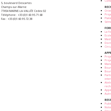
Cont
5, boulevard Descartes
REC
Champs-sur-Marne
Orie
77454 MARNE-LA-VALLÉE Cedex 02
Proj
Téléphone : +33.(0)1.60.95.71.68
Plat
Fax : +33.(0)1.60.95.72.38
Sémi
FOR
La fo
Ecol
Mast
Doct
Circ
APP
Proj
Proj
Mani
Bour
Bour
Part
inte
Atel
rech
Appe
Autr
RES
Publ
Note
Sites