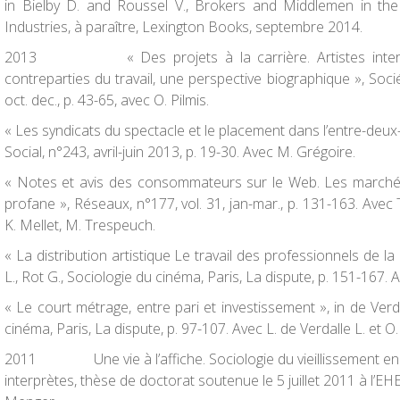
in
Bielby D. and Roussel V.,
Brokers and Middlemen in the
Industries
, à paraître, Lexington Books, septembre 2014.
2013
« Des projets à la carrière. Artistes inte
contreparties du travail, une perspective biographique »,
Soci
oct. dec., p. 43-65, avec O. Pilmis.
« Les syndicats du spectacle et le placement dans l’entre-deux
Social
, n°243, avril-juin 2013, p. 19-30. Avec M. Grégoire.
« Notes et avis des consommateurs sur le Web. Les marchés 
profane »,
Réseaux
, n°177, vol. 31, jan-mar., p. 131-163. Avec 
K. Mellet, M. Trespeuch.
« La distribution artistique Le travail des professionnels de la
L.
,
Rot G.,
Sociologie du cinéma
, Paris, La dispute, p. 151-167. 
« Le court métrage, entre pari et investissement »,
in
de Verda
cinéma
, Paris, La dispute, p. 97-107. Avec L. de Verdalle L. et O.
2011
Une vie à l’affiche. Sociologie du vieillissement e
interprètes,
thèse de doctorat
soutenue le 5 juillet 2011 à l’EH