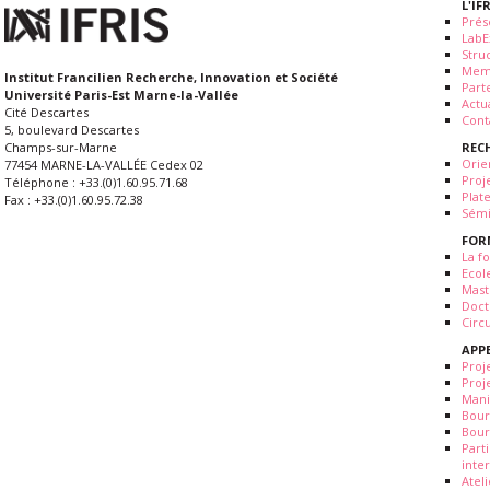
L'IF
Prés
LabE
Stru
Mem
Institut Francilien Recherche, Innovation et Société
Part
Université Paris-Est Marne-la-Vallée
Actua
Cité Descartes
Cont
5, boulevard Descartes
REC
Champs-sur-Marne
Orie
77454 MARNE-LA-VALLÉE Cedex 02
Proj
Téléphone : +33.(0)1.60.95.71.68
Plat
Fax : +33.(0)1.60.95.72.38
Sémi
FOR
La fo
Ecol
Mast
Doct
Circ
APP
Proj
Proj
Mani
Bour
Bour
Part
inte
Atel