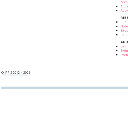
rech
Appe
Autr
RES
Publ
Note
Sites
L'IF
AGE
Les 
Evé
Evén
© IFRIS 2012 > 2026