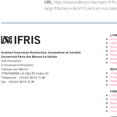
URL:
http://www.editions-hermann.fr/fi
lang=fr&menu=&ref=Sciences+sociales
L'IF
Prés
LabE
Stru
Mem
Institut Francilien Recherche, Innovation et Société
Part
Université Paris-Est Marne-la-Vallée
Actua
Cité Descartes
Cont
5, boulevard Descartes
REC
Champs-sur-Marne
Orie
77454 MARNE-LA-VALLÉE Cedex 02
Proj
Téléphone : +33.(0)1.60.95.71.68
Plat
Fax : +33.(0)1.60.95.72.38
Sémi
FOR
La fo
Ecol
Mast
Doct
Circ