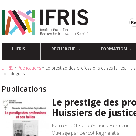
L’IFRIS
RECHERCHE
FORMATION
L'IFRIS
»
Publications
» Le prestige des professions et ses failles. Huiss
sociologues
Publications
Le prestige des pro
Huissiers de justic
Paru en 2013 aux éditions Hermann
Ouvrage par Bercot Régine et al.