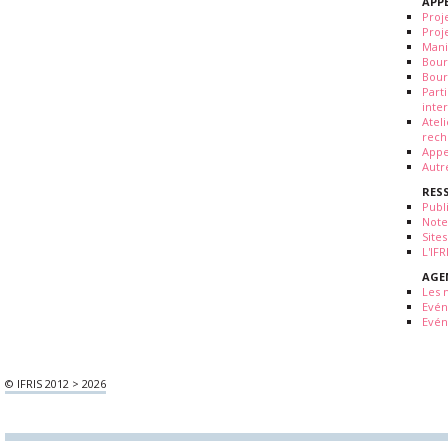
APP
Proj
Proj
Mani
Bour
Bour
Part
inte
Atel
rech
Appe
Autr
RES
Publ
Note
Sites
L'IF
AGE
Les 
Evé
Evén
© IFRIS 2012 > 2026