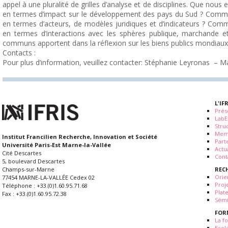
appel à une pluralité de grilles d’analyse et de disciplines. Que no
en termes d’impact sur le développement des pays du Sud ? Com
en termes d’acteurs, de modèles juridiques et d’indicateurs ? Co
en termes d’interactions avec les sphères publique, marchande et
communs apportent dans la réflexion sur les biens publics mondiaux
Contacts :
Pour plus d’information, veuillez contacter:
Stéphanie Leyronas –
Ma
L'IF
Prés
LabE
Stru
Mem
Institut Francilien Recherche, Innovation et Société
Part
Université Paris-Est Marne-la-Vallée
Actua
Cité Descartes
Cont
5, boulevard Descartes
REC
Champs-sur-Marne
Orie
77454 MARNE-LA-VALLÉE Cedex 02
Proj
Téléphone : +33.(0)1.60.95.71.68
Plat
Fax : +33.(0)1.60.95.72.38
Sémi
FOR
La fo
Ecol