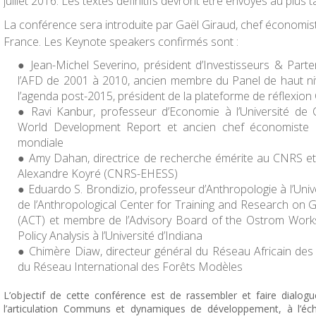
juillet 2016. Les textes définitifs devront être envoyés au plus t
La conférence sera introduite par Gaël Giraud, chef économist
France. Les Keynote speakers confirmés sont :
Jean-Michel Severino
, président d’Investisseurs & Parte
l’AFD de 2001 à 2010, ancien membre du Panel de haut n
l’agenda post-2015, président de la plateforme de réflexio
Ravi Kanbur
, professeur d’Economie à l’Université de 
World Development Report et ancien chef économiste p
mondiale
Amy Dahan
, directrice de recherche émérite au CNRS 
Alexandre Koyré (CNRS-EHESS)
Eduardo S. Brondizio
, professeur d’Anthropologie à l’Univ
de l’Anthropological Center for Training and Research on 
(ACT) et membre de l’Advisory Board of the Ostrom Works
Policy Analysis à l’Université d’Indiana
Chimère Diaw
, directeur général du Réseau Africain d
du Réseau International des Forêts Modèles
L’objectif de cette conférence est de rassembler et faire dialog
l’articulation Communs et dynamiques de développement, à l’échel