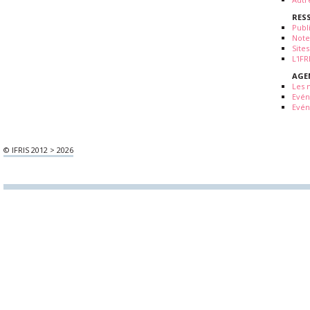
RES
Publ
Note
Sites
L'IF
AGE
Les 
Evé
Evén
© IFRIS 2012 > 2026