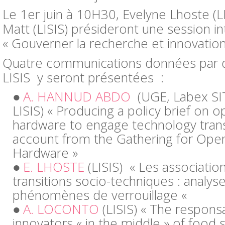
Le 1er juin à 10H30, Evelyne Lhoste (LIS
Matt (LISIS) présideront une session in
« Gouverner la recherche et innovatio
Quatre communications données par
LISIS y seront présentées :
A. HANNUD ABDO
(UGE, Labex SI
LISIS) « Producing a policy brief on 
hardware to engage technology transf
account from the Gathering for Ope
Hardware »
E. LHOSTE
(LISIS) « Les associatio
transitions socio-techniques : analys
phénomènes de verrouillage «
A. LOCONTO
(LISIS) « The responsa
innovators « in the middle » of food 