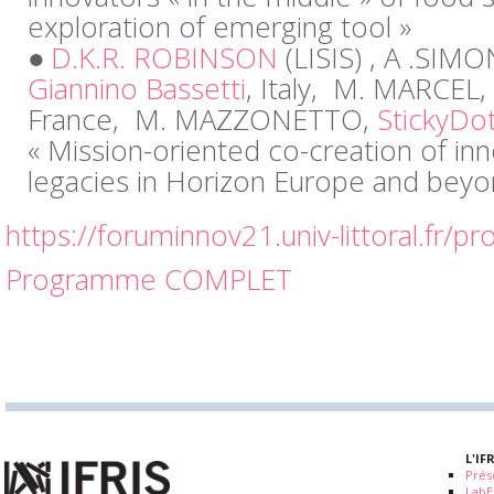
exploration of emerging tool »
D.K.R. ROBINSON
(LISIS) , A .SIM
Giannino Bassetti
, Italy, M. MARCEL,
France, M. MAZZONETTO,
StickyDo
« Mission-oriented co-creation of in
legacies in Horizon Europe and beyo
https://foruminnov21.univ-littoral.fr/
Programme COMPLET
L'IF
Prés
LabE