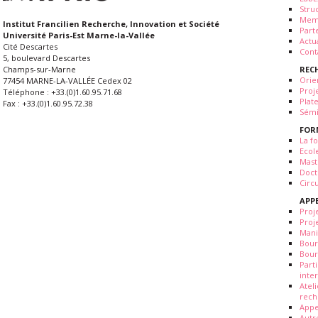
Stru
Mem
Institut Francilien Recherche, Innovation et Société
Part
Université Paris-Est Marne-la-Vallée
Actua
Cité Descartes
Cont
5, boulevard Descartes
REC
Champs-sur-Marne
Orie
77454 MARNE-LA-VALLÉE Cedex 02
Proj
Téléphone : +33.(0)1.60.95.71.68
Plat
Fax : +33.(0)1.60.95.72.38
Sémi
FOR
La fo
Ecol
Mast
Doct
Circ
APP
Proj
Proj
Mani
Bour
Bour
Part
inte
Atel
rech
Appe
Autr