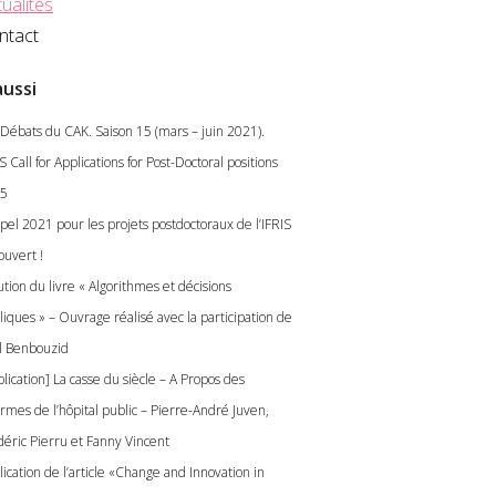
ualités
ntact
aussi
 Débats du CAK. Saison 15 (mars – juin 2021).
S Call for Applications for Post-Doctoral positions
5
ppel 2021 pour les projets postdoctoraux de l’IFRIS
ouvert !
tion du livre « Algorithmes et décisions
liques » – Ouvrage réalisé avec la participation de
el Benbouzid
lication] La casse du siècle – A Propos des
ormes de l’hôpital public – Pierre-André Juven,
déric Pierru et Fanny Vincent
ication de l’article «Change and Innovation in