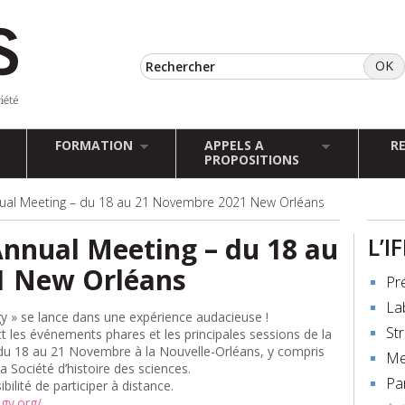
FORMATION
APPELS A
R
PROPOSITIONS
ual Meeting – du 18 au 21 Novembre 2021 New Orléans
nnual Meeting – du 18 au
L’I
1 New Orléans
Pr
La
gy » se lance dans une expérience audacieuse !
St
t les événements phares et les principales sessions de la
 du 18 au 21 Novembre à la Nouvelle-Orléans, y compris
Me
a Société d’histoire des sciences.
Pa
ilité de participer à distance.
gy.org/