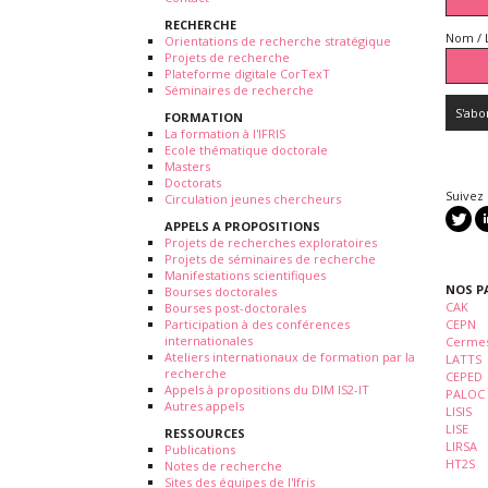
RECHERCHE
Nom / 
Orientations de recherche stratégique
Projets de recherche
Plateforme digitale CorTexT
Séminaires de recherche
FORMATION
La formation à l'IFRIS
Ecole thématique doctorale
Masters
Doctorats
Suivez
Circulation jeunes chercheurs
APPELS A PROPOSITIONS
Projets de recherches exploratoires
Projets de séminaires de recherche
Manifestations scientifiques
NOS P
Bourses doctorales
CAK
Bourses post-doctorales
Participation à des conférences
CEPN
internationales
Cermes
Ateliers internationaux de formation par la
LATTS
recherche
CEPED
Appels à propositions du DIM IS2-IT
PALOC
Autres appels
LISIS
LISE
RESSOURCES
LIRSA
Publications
HT2S
Notes de recherche
Sites des équipes de l'Ifris