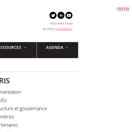
FR
/
EN
Inscrivez vous
à notre
newsletter
ESSOURCES
AGENDA
FRIS
ésentation
bEx
ructure et gouvernance
mbres
rtenaires