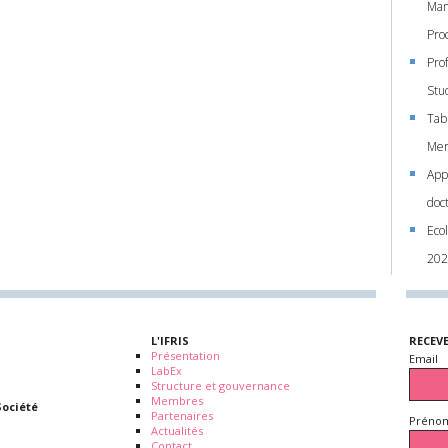
Man
Pro
Prof
Stu
Tab
Mer
App
doc
Eco
202
L'IFRIS
RECEV
Présentation
Email
LabEx
Structure et gouvernance
Membres
Société
Partenaires
Prénom
Actualités
Contact