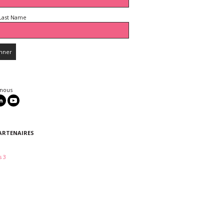
Last Name
 nous
ARTENAIRES
 3