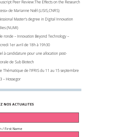
uscript Peer Review:The Effects on the Research
cess» de Marianne Noêl (LISIS,CNRS)
essional Master’s degree in Digital Innovation
dies (NUMI)
le ronde – Innovation Beyond Technology –
credi 1er avril de 18h à 19h30
el à candidature pour une allocation post-
torale de Sub Biotech
le Thématique de l’IFRIS du 11 au 15 septembre
3 – Hossegor
EZ NOS ACTUALITES
 / First Name