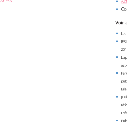
Act
Co
Voir 
Les
IFRI
201
L’a
est 
Paru
pub
Bil
[Pub
réf
Fré
Publ