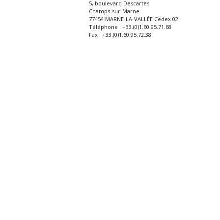
5, boulevard Descartes
Champs-sur-Marne
77454 MARNE-LA-VALLÉE Cedex 02
Téléphone : +33.(0)1.60.95.71.68
Fax : +33.(0)1.60.95.72.38