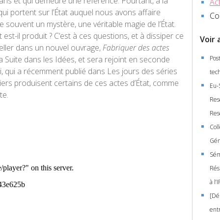
t ans et qui demeure une référence. Pourtant, à la
Act
ui portent sur l’État auquel nous avons affaire
Co
 souvent un mystère, une véritable magie de l’État.
st-il produit ? C’est à ces questions, et à dissiper ce
Voir 
eller dans un nouvel ouvrage,
Fabriquer des actes
 La Suite dans les Idées, et sera rejoint en seconde
Pos
oni, qui a récemment publié dans Les jours des séries
tec
iciers produisent certains de ces actes d’État, comme
Eu-
te.
Res
Res
Col
Gén
Sémi
Rési
à l
[Déb
ent