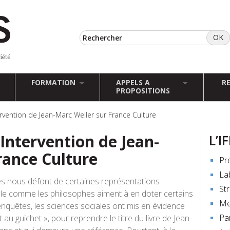
FORMATION
APPELS A
R
PROPOSITIONS
tervention de Jean-Marc Weller sur France Culture
– Intervention de Jean-
L’I
rance Culture
Pr
La
es nous défont de certaines représentations
St
scule comme les philosophes aiment à en doter certains
Me
nquêtes, les sciences sociales ont mis en évidence
Pa
t au guichet », pour reprendre le titre du livre de Jean-