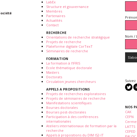
LabEx
Structure et gouvernance
Membres
Société
Partenaires
Prénom
Actualités
Contact
RECHERCHE
Nom / 
Orientations de recherche stratégique
Projets de recherche
Plateforme digitale CorTexT
Séminaires de recherche
FORMATION
La formation à l'IFRIS
Ecole thématique doctorale
Masters
Doctorats
Suivez
Circulation jeunes chercheurs
APPELS A PROPOSITIONS
Projets de recherches exploratoires
Projets de séminaires de recherche
Manifestations scientifiques
NOS P
Bourses doctorales
CAK
Bourses post-doctorales
Participation à des conférences
CEPN
internationales
Cermes
Ateliers internationaux de formation par la
LATTS
recherche
CEPED
Appels à propositions du DIM IS2-IT
PALOC