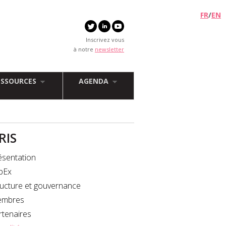
FR
/
EN
Inscrivez vous
à notre
newsletter
ESSOURCES
AGENDA
FRIS
ésentation
bEx
ructure et gouvernance
mbres
rtenaires