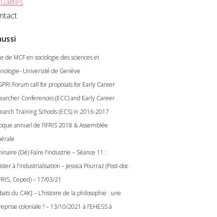
ualités
ntact
aussi
te de MCF en sociologie des sciences et
hnologie- Université de Genève
SPRI Forum call for proposals for Early Career
earcher Conferences (ECC) and Early Career
earch Training Schools (ECS) in 2016-2017
loque annuel de l’IFRIS 2018 & Assemblée
érale
naire (Dé) Faire l’industrie – Séance 11 :
ster à l’industrialisation – Jessica Pourraz (Post-doc
’IFRIS, Ceped) – 17/03/21
ats du CAK] – L’histoire de la philosophie : une
reprise coloniale ? – 13/10/2021 à l’EHESS à