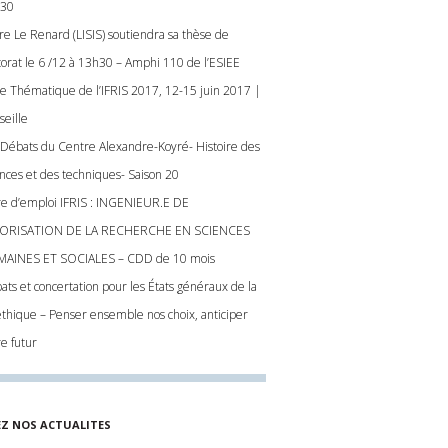
30
ire Le Renard (LISIS) soutiendra sa thèse de
torat le 6 /12 à 13h30 – Amphi 110 de l’ESIEE
le Thématique de l’IFRIS 2017, 12-15 juin 2017 |
seille
 Débats du Centre Alexandre-Koyré- Histoire des
ences et des techniques- Saison 20
re d’emploi IFRIS : INGENIEUR.E DE
ORISATION DE LA RECHERCHE EN SCIENCES
AINES ET SOCIALES – CDD de 10 mois
ats et concertation pour les États généraux de la
éthique – Penser ensemble nos choix, anticiper
re futur
EZ NOS ACTUALITES