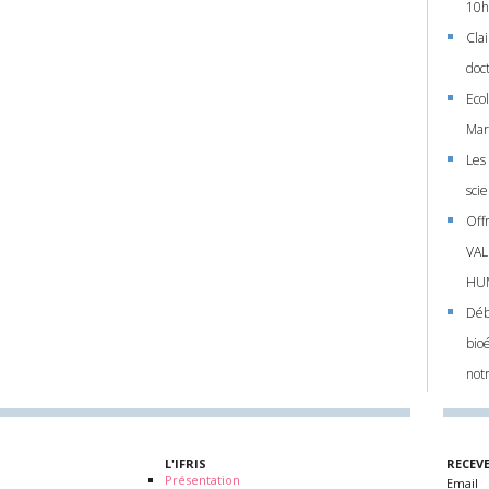
10h
Cla
doc
Eco
Mar
Les
sci
Off
VAL
HUM
Déb
bio
not
L'IFRIS
RECEV
Présentation
Email