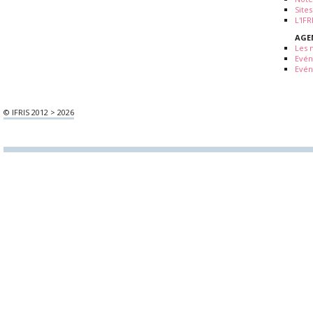
Sites
L'IF
AGE
Les 
Evé
Evén
© IFRIS 2012 > 2026