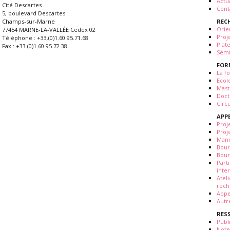
Actua
Cité Descartes
Cont
5, boulevard Descartes
REC
Champs-sur-Marne
Orie
77454 MARNE-LA-VALLÉE Cedex 02
Proj
Téléphone : +33.(0)1.60.95.71.68
Plat
Fax : +33.(0)1.60.95.72.38
Sémi
FOR
La fo
Ecol
Mast
Doct
Circ
APP
Proj
Proj
Mani
Bour
Bour
Part
inte
Atel
rech
Appe
Autr
RES
Publ
Note