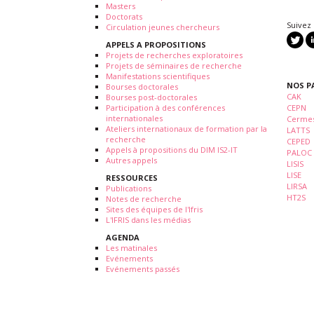
Masters
Doctorats
Suivez
Circulation jeunes chercheurs
APPELS A PROPOSITIONS
Projets de recherches exploratoires
Projets de séminaires de recherche
Manifestations scientifiques
NOS P
Bourses doctorales
CAK
Bourses post-doctorales
Participation à des conférences
CEPN
internationales
Cermes
Ateliers internationaux de formation par la
LATTS
recherche
CEPED
Appels à propositions du DIM IS2-IT
PALOC
Autres appels
LISIS
LISE
RESSOURCES
LIRSA
Publications
HT2S
Notes de recherche
Sites des équipes de l'Ifris
L'IFRIS dans les médias
AGENDA
Les matinales
Evénements
Evénements passés