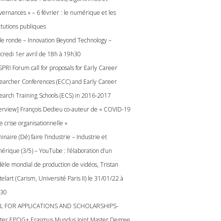
vernances » – 6 février : le numérique et les
itutions publiques
le ronde – Innovation Beyond Technology –
credi 1er avril de 18h à 19h30
SPRI Forum call for proposals for Early Career
earcher Conferences (ECC) and Early Career
earch Training Schools (ECS) in 2016-2017
terview] François Dedieu co-auteur de « COVID-19
e crise organisationnelle »
naire (Dé) faire l’industrie – Industrie et
érique (3/5) – YouTube : l’élaboration d’un
èle mondial de production de vidéos, Tristan
elart (Carism, Université Paris II) le 31/01/22 à
30
L FOR APPLICATIONS AND SCHOLARSHIPS-
ter EPOG+ Erasmus Mundus Joint Master Degree