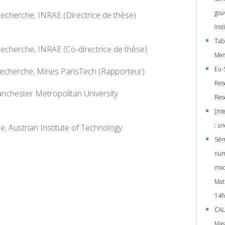
gou
recherche, INRAE (Directrice de thèse)
inst
Tab
 recherche, INRAE (Co-directrice de thèse)
Mer
Eu-
recherche, Mines ParisTech (Rapporteur)
Res
nchester Metropolitan University
Res
)
[In
: un
e, Austrian Institute of Technology
Sémi
num
mod
Matt
14h
CAL
Mas