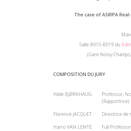
The case of ASIRPA Real-
Mard
Salle B015-B019 du
Bâti
(Gare Noisy-Champs, 
COMPOSITION DU JURY
Hilde BJØRKHAUG
Professor, No
(Rapportrice)
Florence JACQUET
Directrice de
Harro VAN LENTE
Full Professor