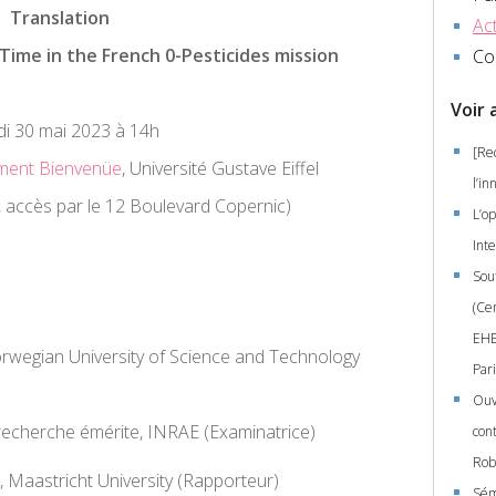
Translation
Act
Time in the French 0-Pesticides mission
Co
Voir 
i 30 mai 2023 à 14h
[Re
ment Bienvenüe
, Université Gustave Eiffel
l’in
accès par le 12 Boulevard Copernic)
L’op
Int
Sou
(Ce
EHE
rwegian University of Science and Technology
Pari
Ouv
 recherche émérite, INRAE (Examinatrice)
con
Rob
, Maastricht University (Rapporteur)
Sém