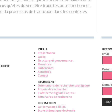
ais qu’elles doivent être traduites pour fonctionner.
tie du processus de traduction dans les contextes
L'IFRIS
RECEV
Présentation
Email
LabEx
Structure et gouvernance
Membres
Société
Partenaires
Prénom
Actualités
Contact
RECHERCHE
Nom / 
Orientations de recherche stratégique
Projets de recherche
Plateforme digitale CorTexT
Séminaires de recherche
FORMATION
La formation à l'IFRIS
Ecole thématique doctorale