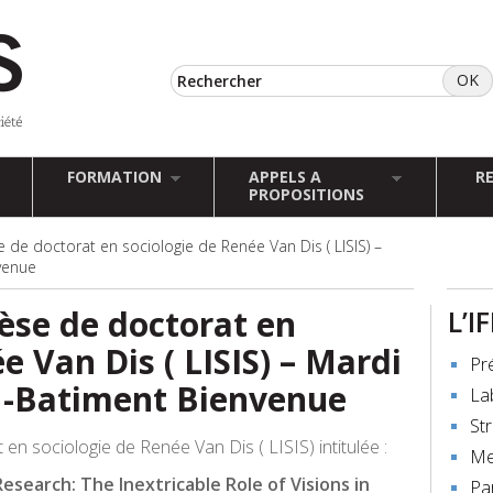
FORMATION
APPELS A
R
PROPOSITIONS
de doctorat en sociologie de Renée Van Dis ( LISIS) –
venue
èse de doctorat en
L’I
e Van Dis ( LISIS) – Mardi
Pr
h -Batiment Bienvenue
La
St
n sociologie de Renée Van Dis ( LISIS) intitulée :
Me
esearch: The Inextricable Role of Visions in
Pa