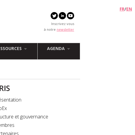
FR
/
EN
Inscrivez vous
à notre
newsletter
ESSOURCES
AGENDA
FRIS
ésentation
bEx
ructure et gouvernance
mbres
rtenaires