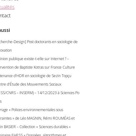
ualités
ntact
aussi
cherche-Design] Post doctorants en sociologie de
novation
inion publique existe-t-elle sur Internet ? –
ervention de Baptiste Kotras sur France Culture
tenance d’HDR en sociologie de Sezin Topçu
ntre d’Étude des Mouvements Sociaux
SS/CNRS – INSERM) – 14/12/2023 à Sciences Po
s
rage « Polices environnementales sous
traintes » de Léo MAGNIN, Rémi ROUMÉAS et
in BASIER – Collection « Sciences durables »
inaire EHESS « Données, algorithmes et