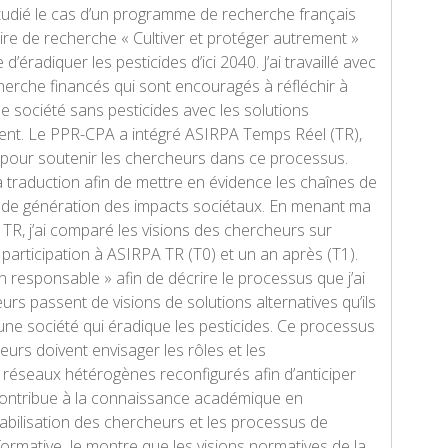
étudié le cas d’un programme de recherche français
ire de recherche « Cultiver et protéger autrement »
’éradiquer les pesticides d’ici 2040. J’ai travaillé avec
herche financés qui sont encouragés à réfléchir à
une société sans pesticides avec les solutions
udient. Le PPR-CPA a intégré ASIRPA Temps Réel (TR),
 pour soutenir les chercheurs dans ce processus.
a traduction afin de mettre en évidence les chaînes de
s de génération des impacts sociétaux. En menant ma
TR, j’ai comparé les visions des chercheurs sur
r participation à ASIRPA TR (T0) et un an après (T1).
on responsable » afin de décrire le processus que j’ai
rs passent de visions de solutions alternatives qu’ils
’une société qui éradique les pesticides. Ce processus
eurs doivent envisager les rôles et les
 réseaux hétérogènes reconfigurés afin d’anticiper
 contribue à la connaissance académique en
abilisation des chercheurs et les processus de
formative. Je montre que les visions normatives de la