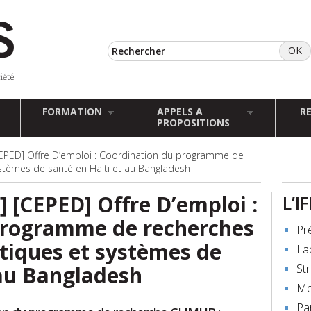
FORMATION
APPELS A
R
PROPOSITIONS
CEPED] Offre D’emploi : Coordination du programme de
ystèmes de santé en Haïti et au Bangladesh
] [CEPED] Offre D’emploi :
L’I
programme de recherches
Pr
atiques et systèmes de
La
 au Bangladesh
St
Me
Pa