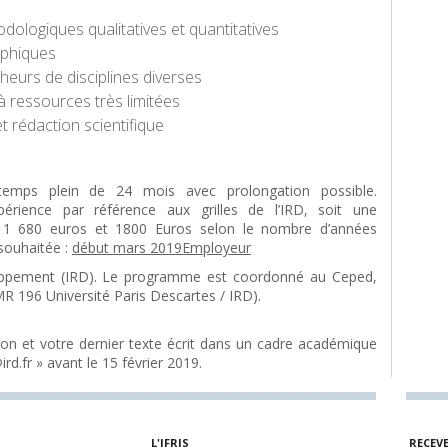
logiques qualitatives et quantitatives
aphiques
heurs de disciplines diverses
à ressources très limitées
et rédaction scientifique
emps plein de 24 mois avec prolongation possible.
érience par référence aux grilles de l’IRD, soit une
e 1 680 euros et 1800 Euros selon le nombre d’années
 souhaitée :
début mars 2019
Employeur
loppement (IRD). Le programme est coordonné au Ceped,
 196 Université Paris Descartes / IRD).
ion et votre dernier texte écrit dans un cadre académique
ird.fr » avant le 15 février 2019.
L'IFRIS
RECEV