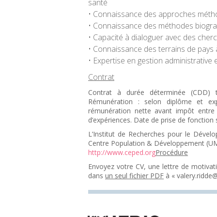
santé
• Connaissance des approches méthodo
• Connaissance des méthodes biogr
• Capacité à dialoguer avec des cherc
• Connaissance des terrains de pays 
• Expertise en gestion administrative 
Contrat
Contrat à durée déterminée (CDD) t
Rémunération : selon diplôme et exp
rémunération nette avant impôt entr
d’expériences. Date de prise de fonction
L’Institut de Recherches pour le Déve
Centre Population & Développement (UMR
http://www.ceped.org
Procédure
Envoyez votre CV, une lettre de motivat
dans
un seul fichier PDF
à « valery.ridde@