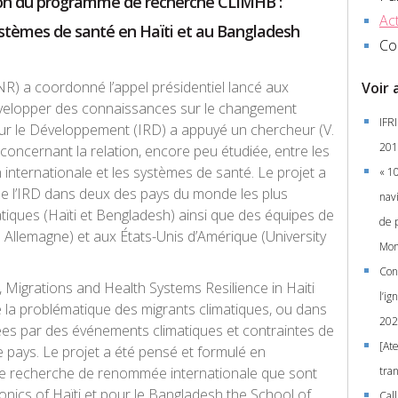
ion du programme de recherche CLIMHB :
Act
ystèmes de santé en Haïti et au Bangladesh
Co
) a coordonné l’appel présidentiel lancé aux
Voir 
évelopper des connaissances sur le changement
IFRI
pour le Développement (IRD) a appuyé un chercheur (V.
201
concernant la relation, encore peu étudiée, entre les
 internationale et les systèmes de santé. Le projet a
« 1
e l’IRD dans deux des pays du monde les plus
navi
iques (Haïti et Bengladesh) ainsi que des équipes de
de 
Allemagne) et aux États-Unis d’Amérique (University
Mon
Con
e, Migrations and Health Systems Resilience in Haiti
l’i
 la problématique des migrants climatiques, ou dans
202
es par des événements climatiques et contraintes de
[Ate
re pays. Le projet a été pensé et formulé en
 de recherche de renommée internationale que sont
tra
onics of Haïti et pour le Bangladesh the School of
Call