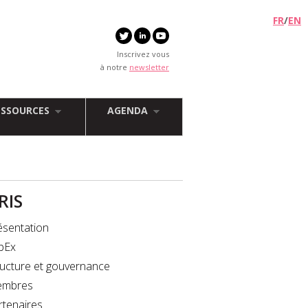
FR
/
EN
Inscrivez vous
à notre
newsletter
ESSOURCES
AGENDA
FRIS
ésentation
bEx
ructure et gouvernance
mbres
rtenaires