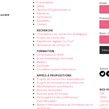
Présentation
Email
LabEx
Structure et gouvernance
Membres
Société
Partenaires
Prénom
Actualités
Contact
RECHERCHE
Nom / 
Orientations de recherche stratégique
Projets de recherche
Plateforme digitale CorTexT
Séminaires de recherche
FORMATION
La formation à l'IFRIS
Ecole thématique doctorale
Masters
Doctorats
Suivez
Circulation jeunes chercheurs
APPELS A PROPOSITIONS
Projets de recherches exploratoires
Projets de séminaires de recherche
Manifestations scientifiques
NOS P
Bourses doctorales
CAK
Bourses post-doctorales
Participation à des conférences
CEPN
internationales
Cermes
Ateliers internationaux de formation par la
LATTS
recherche
CEPED