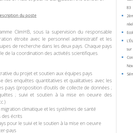
83
escription du poste
2èm
rée
gramme ClimHB, sous la supervision du responsable
Eco
ration étroite avec le personnel administratif et les
L’Ét
équipes de recherche dans les deux pays. Chaque pays
sur
de la coordination des activités scientifiques.
Con
Nov
trative du projet et soutien aux équipes pays
Sém
se des enquêtes quantitatives et qualitatives avec les
 pays (proposition d’outils de collecte de données ;
êtes ; suivi et soutien à la mise en oeuvre des
c.)
la migration climatique et les systèmes de santé
 des écrits
ys pour le suivi et le soutien à la mise en oeuvre
ter-pays