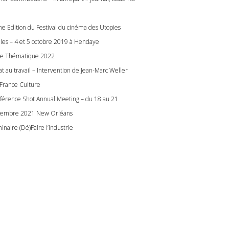
e Edition du Festival du cinéma des Utopies
lles – 4 et 5 octobre 2019 à Hendaye
le Thématique 2022
at au travail – Intervention de Jean-Marc Weller
 France Culture
férence Shot Annual Meeting – du 18 au 21
embre 2021 New Orléans
inaire (Dé)Faire l’industrie