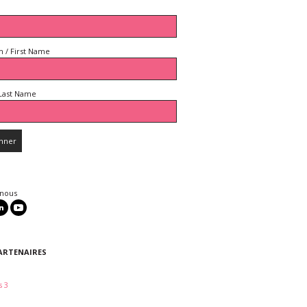
 / First Name
Last Name
 nous
ARTENAIRES
 3