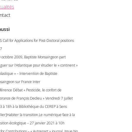
ualités
ntact
aussi
S Call for Applications for Post-Doctoral positions
7
0 octobre 2009, Baptiste Monsaingeon part
guer sur l’Atlantique pour étudier le « continent »
plastique » – Intervention de Baptiste
saingeon sur France Inter
férence Débat « Pesticide, le confort de
gnorance de François Dedieu » Vendredi 7 juillet
3 à 18h à la Bibliothèque du CEREP à Sens
lier]Habiter la transition.Le numérique face à la
nsition écologique – 27 janvier 2021 à 10h
 for Contributions – « Autrepart » journal, Issue No