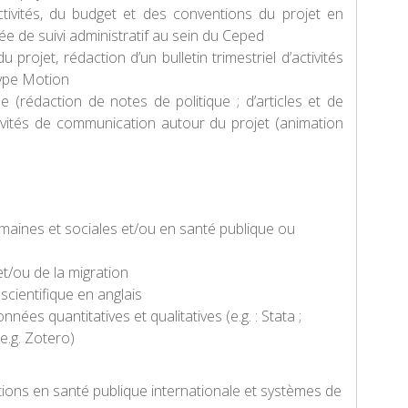
tivités, du budget et des conventions du projet en
e de suivi administratif au sein du Ceped
 projet, rédaction d’un bulletin trimestriel d’activités
type Motion
ue (rédaction de notes de politique ; d’articles et de
tivités de communication autour du projet (animation
aines et sociales et/ou en santé publique ou
t/ou de la migration
e scientifique en anglais
nnées quantitatives et qualitatives (e.g. : Stata ;
(e.g. Zotero)
ntions en santé publique internationale et systèmes de