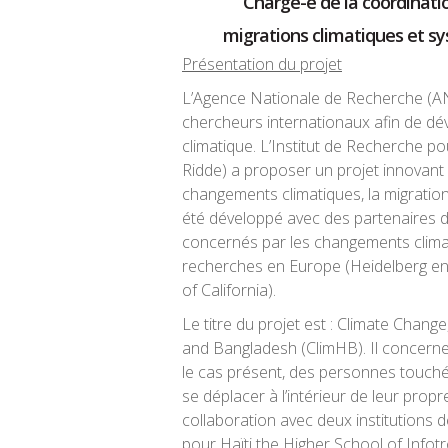
Chargé-e de la coordinat
migrations climatiques et s
Présentation du projet
L’Agence Nationale de Recherche (ANR
chercheurs internationaux afin de d
climatique. L’Institut de Recherche 
Ridde) a proposer un projet innovant 
changements climatiques, la migration
été développé avec des partenaires d
concernés par les changements climat
recherches en Europe (Heidelberg en 
of California).
Le titre du projet est : Climate Chang
and Bangladesh (ClimHB). Il concerne
le cas présent, des personnes touché
se déplacer à l’intérieur de leur prop
collaboration avec deux institutions
pour Haïti the Higher School of Infotr