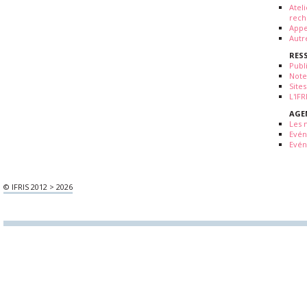
Atel
rech
Appe
Autr
RES
Publ
Note
Sites
L'IF
AGE
Les 
Evé
Evén
© IFRIS 2012 > 2026