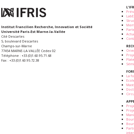
L'IF
Prés
LabE
Stru
Mem
Institut Francilien Recherche, Innovation et Société
Part
Université Paris-Est Marne-la-Vallée
Actua
Cité Descartes
Cont
5, boulevard Descartes
REC
Champs-sur-Marne
Orie
77454 MARNE-LA-VALLÉE Cedex 02
Proj
Téléphone : +33.(0)1.60.95.71.68
Plat
Fax : +33.(0)1.60.95.72.38
Sémi
FOR
La fo
Ecol
Mast
Doct
Circ
APP
Proj
Proj
Mani
Bour
Bour
Part
inte