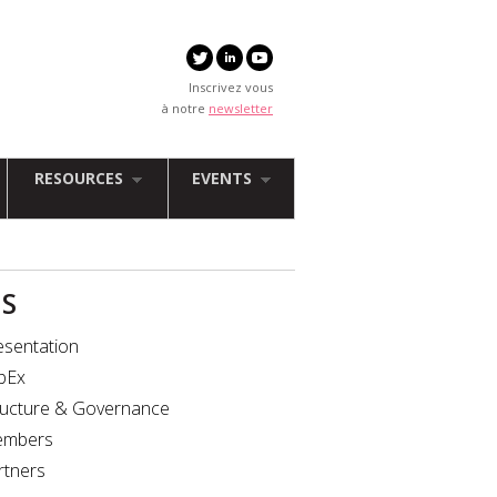
Inscrivez vous
à notre
newsletter
RESOURCES
EVENTS
IS
esentation
bEx
ructure & Governance
mbers
rtners