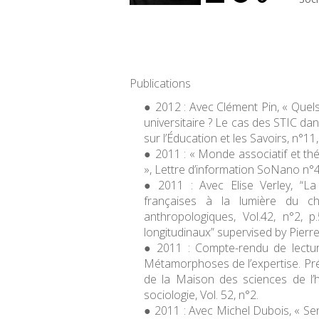
Publications
2012 : Avec Clément Pin, « Quels
universitaire ? Le cas des STIC dan
sur l’Éducation et les Savoirs, n°11
2011 : « Monde associatif et th
», Lettre d’information SoNano n°
2011 : Avec Elise Verley, “L
françaises à la lumière du cho
anthropologiques, Vol.42, n°2, p
longitudinaux” supervised by Pierr
2011 : Compte-rendu de lectur
Métamorphoses de l’expertise. Préca
de la Maison des sciences de l’
sociologie, Vol. 52, n°2.
2011 : Avec Michel Dubois, « Sen