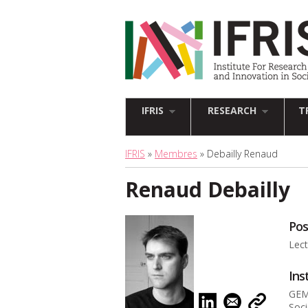
IFRIS
RESEARCH
T
IFRIS
»
Membres
» Debailly Renaud
Renaud Debailly
Pos
Lect
Ins
GEM
Soci