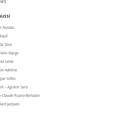
ws
aussi
n Nicolas
Kapil
da Silva
nelin Margo
hel Lette
on Adeline
gue Gilles
eli – Aguiton Sara
n-Claude Ruano-Borbalan
llard Jacques