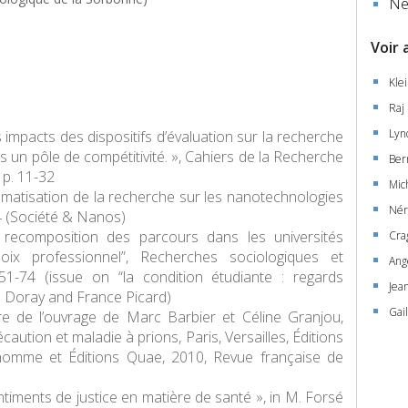
Ne
Voir 
Klei
Raj 
Lyn
 impacts des dispositifs d’évaluation sur la recherche
s un pôle de compétitivité. », Cahiers de la Recherche
Ber
, p. 11-32
Mic
ématisation de la recherche sur les nanotechnologies
Nér
4 (Société & Nanos)
a recomposition des parcours dans les universités
Cra
ix professionnel”, Recherches sociologiques et
Ang
.51-74 (issue on “la condition étudiante : regards
Jea
e Doray and France Picard)
Gai
e de l’ouvrage de Marc Barbier et Céline Granjou,
ution et maladie à prions, Paris, Versailles, Éditions
homme et Éditions Quae, 2010, Revue française de
timents de justice en matière de santé », in M. Forsé