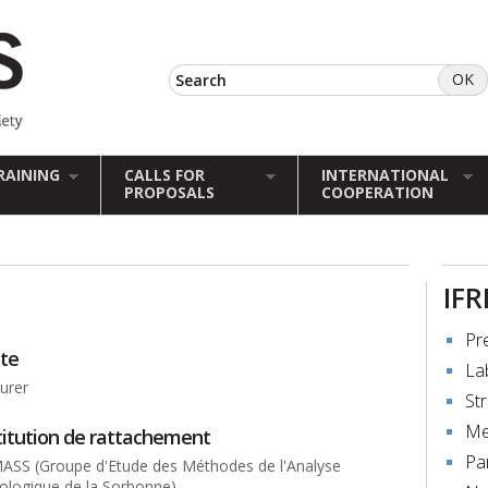
RAINING
CALLS FOR
INTERNATIONAL
PROPOSALS
COOPERATION
IFR
Pr
te
La
urer
St
Me
titution de rattachement
Pa
ASS (Groupe d'Etude des Méthodes de l'Analyse
ologique de la Sorbonne)