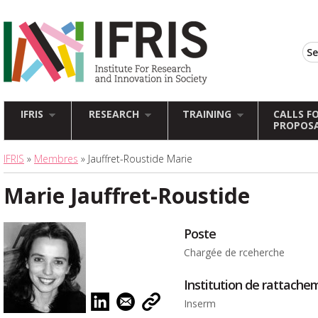
IFRIS
RESEARCH
TRAINING
CALLS F
PROPOS
IFRIS
»
Membres
» Jauffret-Roustide Marie
Marie Jauffret-Roustide
Poste
Chargée de rceherche
Institution de rattache
Inserm