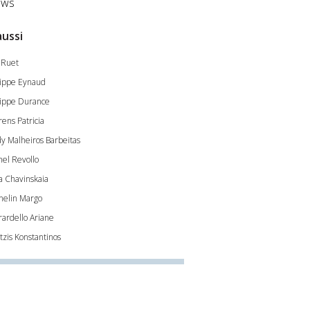
ws
aussi
l Ruet
lippe Eynaud
lippe Durance
rens Patricia
y Malheiros Barbeitas
hel Revollo
ia Chavinskaia
nelin Margo
rardello Ariane
tzis Konstantinos