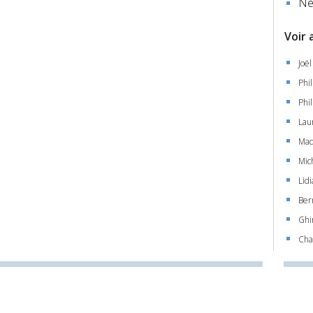
Ne
Voir 
Joë
Phi
Phi
Lau
Mad
Mic
Lid
Ber
Ghi
Cha