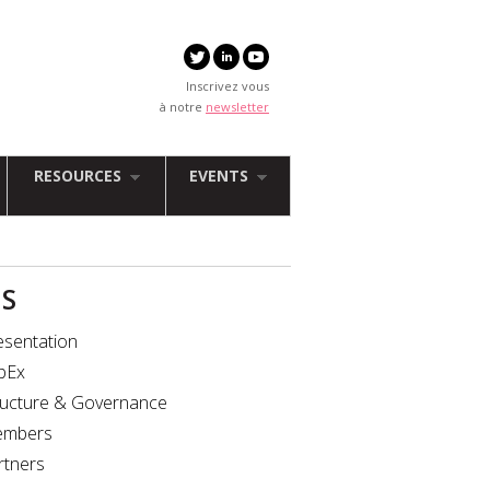
Inscrivez vous
à notre
newsletter
RESOURCES
EVENTS
IS
esentation
bEx
ructure & Governance
mbers
rtners