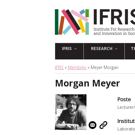
IFRIS
RESEARCH
T
IFRIS
»
Membres
» Meyer Morgan
Morgan Meyer
Poste
Lecturer
Institu
Laboratoi