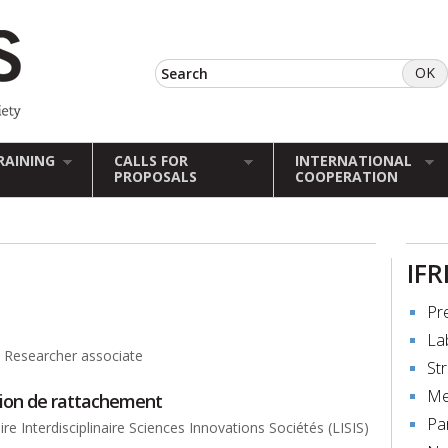
RAINING
CALLS FOR
INTERNATIONAL
PROPOSALS
COOPERATION
IFR
Pr
La
/ Researcher associate
St
Me
tion de rattachement
Pa
re Interdisciplinaire Sciences Innovations Sociétés (LISIS)