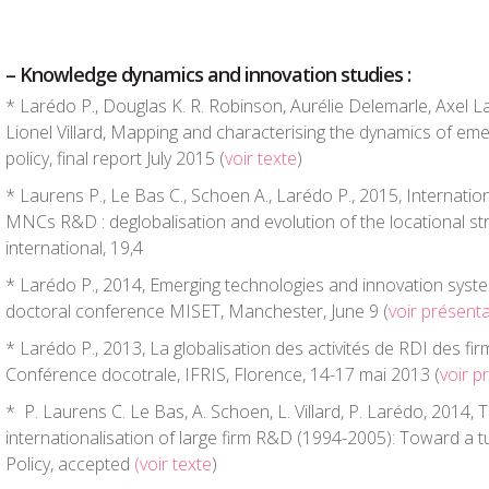
– Knowledge dynamics and innovation studies :
* Larédo P., Douglas K. R. Robinson, Aurélie Delemarle, Axel 
Lionel Villard, Mapping and characterising the dynamics of eme
policy, final report July 2015 (
voir texte
)
* Laurens P., Le Bas C., Schoen A., Larédo P., 2015, Internati
MNCs R&D : deglobalisation and evolution of the locational s
international, 19,4
* Larédo P., 2014, Emerging technologies and innovation syst
doctoral conference MISET, Manchester, June 9 (
voir présent
* Larédo P., 2013, La globalisation des activités de RDI des firm
Conférence docotrale, IFRIS, Florence, 14-17 mai 2013 (
voir p
* P. Laurens C. Le Bas, A. Schoen, L. Villard, P. Larédo, 2014, 
internationalisation of large firm R&D (1994-2005): Toward a t
Policy, accepted
(voir texte
)