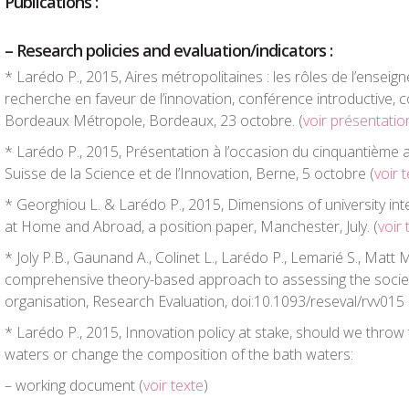
Publications :
–
Research policies and evaluation/indicators :
* Larédo P., 2015, Aires métropolitaines : les rôles de l’enseig
recherche en faveur de l’innovation, conférence introductive, c
Bordeaux Métropole, Bordeaux, 23 octobre. (
voir présentatio
* Larédo P., 2015, Présentation à l’occasion du cinquantième 
Suisse de la Science et de l’Innovation, Berne, 5 octobre (
voir 
* Georghiou L. & Larédo P., 2015, Dimensions of university inter
at Home and Abroad, a position paper, Manchester, July. (
voir 
* Joly P.B., Gaunand A., Colinet L., Larédo P., Lemarié S., Matt 
comprehensive theory-based approach to assessing the societ
organisation,
Research Evaluation
, doi:10.1093/reseval/rvv015
* Larédo P., 2015, Innovation policy at stake, should we throw
waters or change the composition of the bath waters:
– working document (
voir texte
)