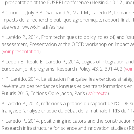
– presentation at the EUSPRI conference (Helsinki, 10-12 June)
* Colinet L., Joly P.B., Gaunand A., Matt M., Larédo P., Lemarié 
impacts de la recherche publique agronomique, rapport final, I
site web : www6.inra.fr/asirpa
* Larédo P., 2014, From techniques to policy: roles of, and is
assessment, Presentation at the OECD workshop on impact as
(
voir présentation
)
* Lepori B., Reale E., Larédo P., 2014, Logics of integration and
European joint programs, Research Policy, 43, 2, 391-402 (
voir
* P. Larédo, 2014, La situation française: les exercices strat
révélateurs des tendances longues et des transformations en 
Futuris 2015, Editions Odile Jacob, Paris (
voir texte
)
* Larédo P., 2014, réflexions à propos du rapport de l’OCDE sur
française (analyse critique du débat de la matinale IFRIS du 11
* Larédo P., 2014, positioning indicators and the construction
Research infrastructure for science and innovation studies (RIS