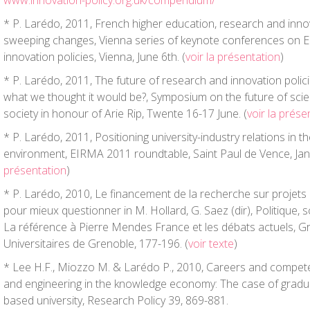
www.innovation-policy.org.uk/compendium/
* P. Larédo, 2011, French higher education, research and innov
sweeping changes, Vienna series of keynote conferences on 
innovation policies, Vienna, June 6
th
. (
voir la présentation
)
* P. Larédo, 2011, The future of research and innovation polici
what we thought it would be?, Symposium on the future of sci
society in honour of Arie Rip, Twente 16-17 June. (
voir la prése
* P. Larédo, 2011, Positioning university-industry relations in t
environment, EIRMA 2011 roundtable, Saint Paul de Vence, Janu
présentation
)
* P. Larédo, 2010, Le financement de la recherche sur projets 
pour mieux questionner in M. Hollard, G. Saez (dir), Politique, s
La référence à Pierre Mendes France et les débats actuels, G
Universitaires de Grenoble, 177-196. (
voir texte
)
* Lee H.F., Miozzo M. & Larédo P., 2010, Careers and compet
and engineering in the knowledge economy: The case of gradu
based university, Research Policy 39, 869-881.