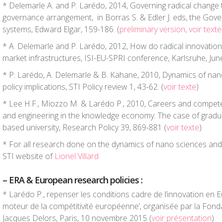
* Delemarle A. and P. Larédo, 2014, Governing radical change
governance arrangement, in Borras S. & Edler J. eds, the Gove
systems, Edward Elgar, 159-186. (
preliminary version, voir texte
* A. Delemarle and P. Larédo, 2012, How do radical innovations
market infrastructures, ISI-EU-SPRI conference, Karlsruhe, June
* P. Larédo, A. Delemarle & B. Kahane, 2010, Dynamics of nan
policy implications,
STI Policy review
1, 43-62. (
voir texte
)
* Lee H.F., Miozzo M. & Larédo P., 2010, Careers and compet
and engineering in the knowledge economy: The case of gradu
based university, Research Policy 39, 869-881 (
voir texte
)
* For all research done on the dynamics of nano sciences and
STI website of
Lionel Villard
– ERA & European research policies :
* Larédo P., repenser les conditions cadre de l’innovation en E
moteur de la compétitivité européenne’, organisée par la Fondat
Jacques Delors, Paris, 10 novembre 2015 (
voir présentation
)