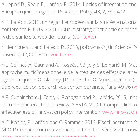
* Lepori B., Reale E., Larédo P., 2014, Logics of integration and
European joint programs, Research Policy, 43, 2, 391-402
* P. Larédo, 2013, un regard européen sur la stratégie nationa
conférence FUTURIS 2013 ‘Quelle stratégie nationale de reche
(video sur le site web de Futuris) (
voir texte
)
* Henriques L. and Larédo P., 2013, policy-making in Science P
unveiled, 42, 801-816. (
voir texte
)
* L. Collinet, A. Gaunand A. Hosdé, ,P.B. Joly, S. Lemarié, M. Ma
approche multidimensionnelle de la mesure des effets de la r
agronomique, in O. Glassey, J.P. Leresche, O. Moeschler (eds),
Sciences, Edition des archives contemporaines, Paris. 49-76 (
v
* P. Cunningham, J. Edler, K. Flanagan and P. Larédo, 2013, Inn
instrument interaction, a review, NESTA-MIOIR Compendium o
effectiveness of innovation policy intervention,
www.innovation
* C. Kohler, P. Larédo and C. Rammer, 2012, Fiscal incentives
MIOIR Compendium of evidence on the effectiveness of innovat