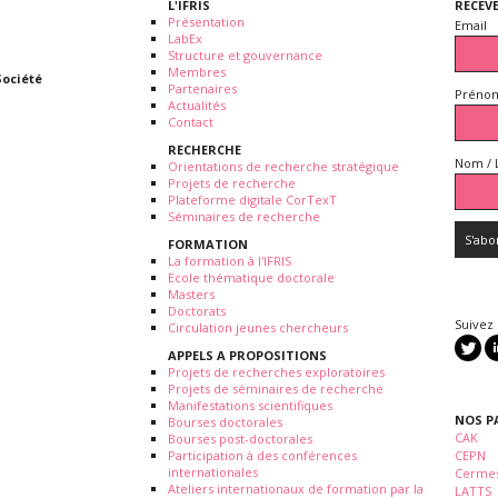
L'IFRIS
RECEV
Présentation
Email
LabEx
Structure et gouvernance
Membres
Société
Partenaires
Prénom
Actualités
Contact
RECHERCHE
Nom / 
Orientations de recherche stratégique
Projets de recherche
Plateforme digitale CorTexT
Séminaires de recherche
FORMATION
La formation à l'IFRIS
Ecole thématique doctorale
Masters
Doctorats
Suivez
Circulation jeunes chercheurs
APPELS A PROPOSITIONS
Projets de recherches exploratoires
Projets de séminaires de recherche
Manifestations scientifiques
NOS P
Bourses doctorales
CAK
Bourses post-doctorales
Participation à des conférences
CEPN
internationales
Cermes
Ateliers internationaux de formation par la
LATTS