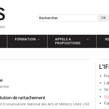
FORMATION
APPELS A
R
PROPOSITIONS
L’I
Pr
te
La
archer
St
Me
itution de rattachement
Pa
(Conservatoire National des Arts et Métiers) Unité LISE