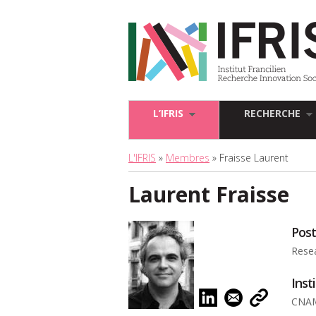
L’IFRIS
RECHERCHE
L'IFRIS
»
Membres
» Fraisse Laurent
Laurent Fraisse
Pos
Rese
Inst
CNAM 