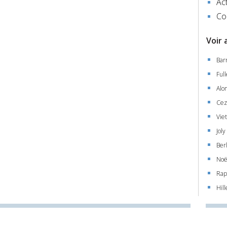
Act
Co
Voir 
Bar
Ful
Alo
Cez
Vie
Joly
Berl
Noë
Rap
Hil