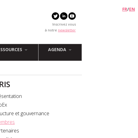
FR
/
EN
Inscrivez vous
à notre
newsletter
ESSOURCES
AGENDA
FRIS
ésentation
bEx
ructure et gouvernance
mbres
rtenaires