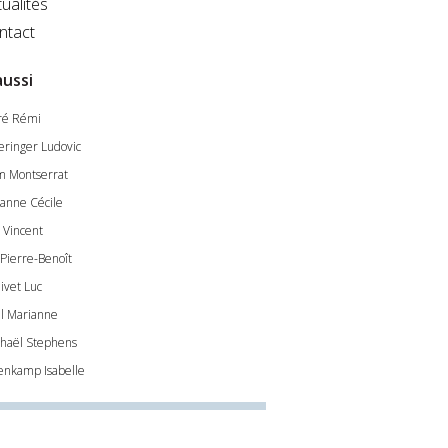
ualités
ntact
aussi
ré Rémi
leringer Ludovic
m Montserrat
anne Cécile
t Vincent
 Pierre-Benoît
ivet Luc
l Marianne
haël Stephens
lenkamp Isabelle