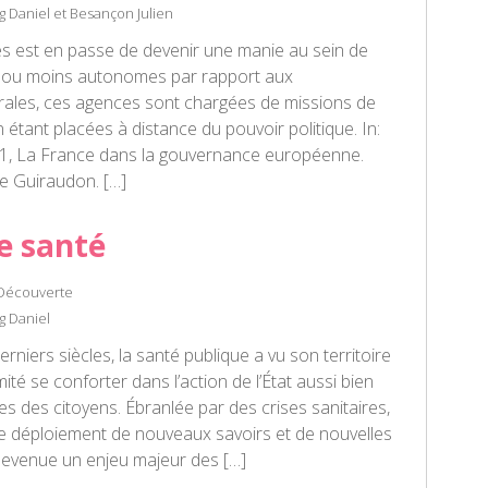
 Daniel et Besançon Julien
es est en passe de devenir une manie au sein de
us ou moins autonomes par rapport aux
trales, ces agences sont chargées de missions de
n étant placées à distance du pouvoir politique. In:
s 1, La France dans la gouvernance européenne.
nie Guiraudon. […]
e santé
 Découverte
 Daniel
niers siècles, la santé publique a vu son territoire
mité se conforter dans l’action de l’État aussi bien
es des citoyens. Ébranlée par des crises sanitaires,
le déploiement de nouveaux savoirs et de nouvelles
t devenue un enjeu majeur des […]