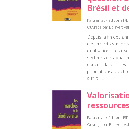
Brésil et d
Paru en aux éditions IRD
Ouvrage par Boisvert Valé
Depuis la fin des an
des brevets sur le vi
d’utilisationslucrat
secteurs de lapharma
concilier laconservat
populationsautochto
sur la […]
Valorisat
ressource
Paru en aux éditions IRD
Ouvrage par Boisvert Val