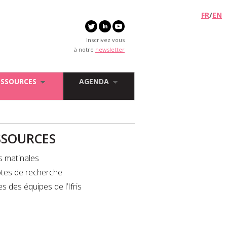
FR
/
EN
Inscrivez vous
à notre
newsletter
ESSOURCES
AGENDA
SSOURCES
s matinales
tes de recherche
es des équipes de l’Ifris