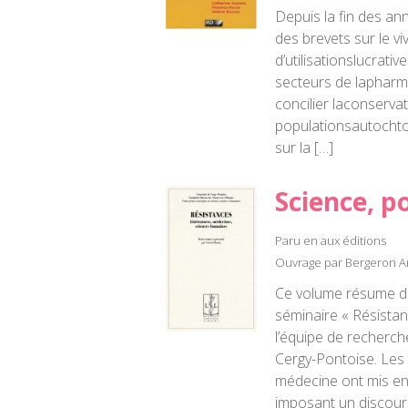
Depuis la fin des an
des brevets sur le vi
d’utilisationslucrat
secteurs de lapharma
concilier laconservat
populationsautochto
sur la […]
Science, p
Paru en aux éditions
Ouvrage par Bergeron 
Ce volume résume de
séminaire « Résistan
l’équipe de recherche 
Cergy-Pontoise. Les t
médecine ont mis en
imposant un discour