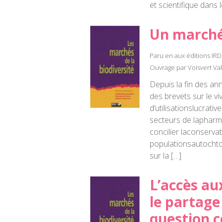
et scientifique dans 
Un marché 
Paru en aux éditions IRD
Ouvrage par Voisvert Va
Depuis la fin des an
des brevets sur le vi
d’utilisationslucrat
secteurs de lapharma
concilier laconservat
populationsautochto
sur la […]
L’accès au
le partage
question c