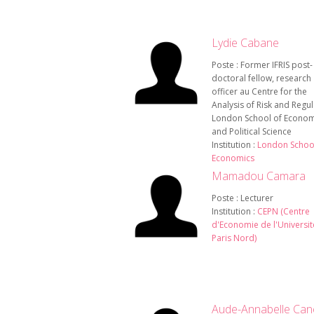
Lydie Cabane
Poste : Former IFRIS post-
doctoral fellow, research
officer au Centre for the
Analysis of Risk and Regul
London School of Econom
and Political Science
Institution :
London Schoo
Economics
Mamadou Camara
Poste : Lecturer
Institution :
CEPN (Centre
d'Economie de l'Universit
Paris Nord)
Aude-Annabelle Can