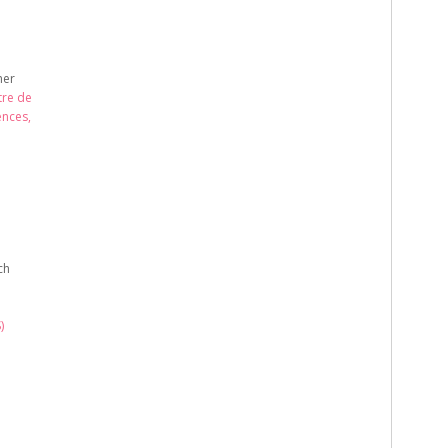
her
tre de
ences,
ch
)