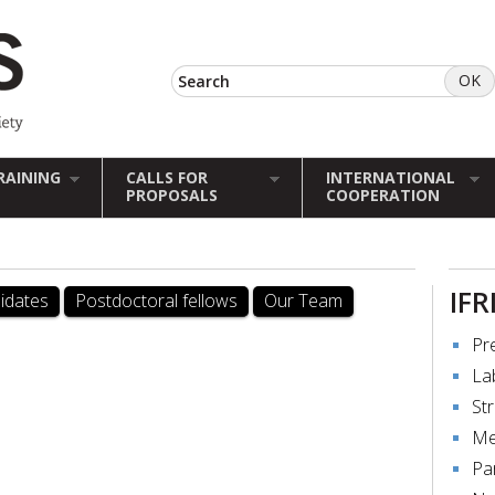
RAINING
CALLS FOR
INTERNATIONAL
PROPOSALS
COOPERATION
IFR
idates
Postdoctoral fellows
Our Team
Pr
La
St
Me
Pa