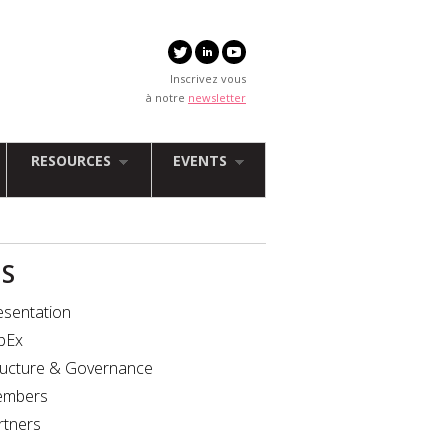
Inscrivez vous
à notre
newsletter
RESOURCES
EVENTS
IS
esentation
bEx
ructure & Governance
mbers
rtners