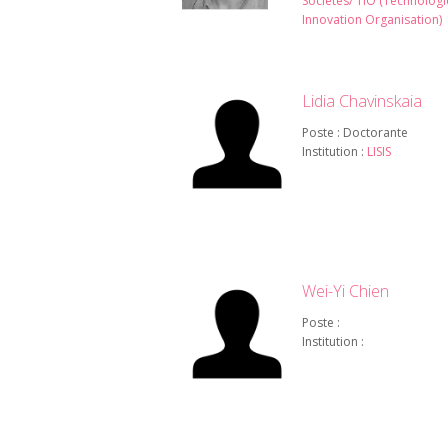
Sociétés/ TIO (Technologi
Innovation Organisation)
Lidia Chavinskaia
Poste : Doctorante
Institution :
LISIS
Wei-Yi Chien
Poste :
Institution :