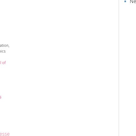
Ne
ation,
ics
l of
é
esse