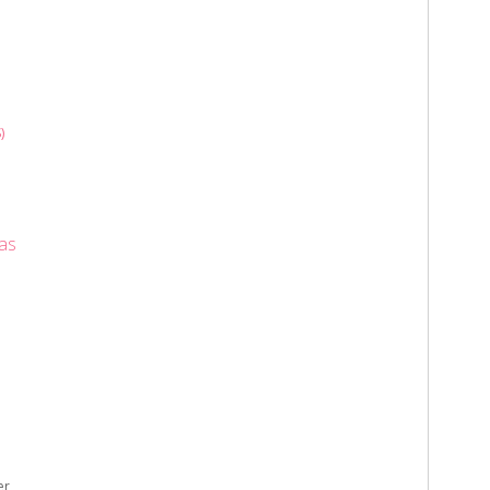
)
as
er