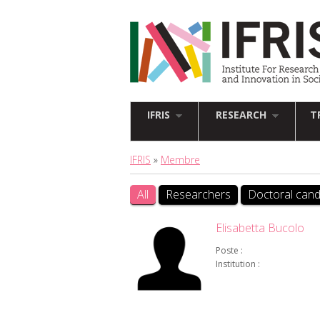
IFRIS
RESEARCH
T
IFRIS
»
Membre
All
Researchers
Doctoral cand
Elisabetta Bucolo
Poste :
Institution :