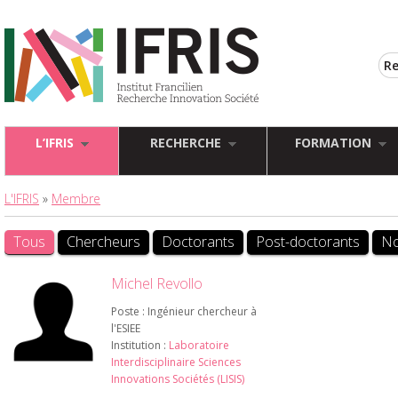
L’IFRIS
RECHERCHE
FORMATION
L'IFRIS
»
Membre
Tous
Chercheurs
Doctorants
Post-doctorants
No
Michel Revollo
Poste : Ingénieur chercheur à
l'ESIEE
Institution :
Laboratoire
Interdisciplinaire Sciences
Innovations Sociétés (LISIS)