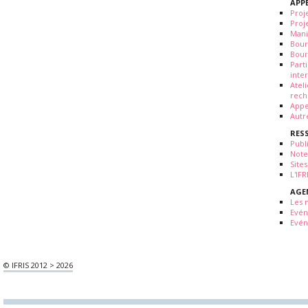
APP
Proj
Proj
Mani
Bour
Bour
Part
inte
Atel
rech
Appe
Autr
RES
Publ
Note
Sites
L'IF
AGE
Les 
Evé
Evén
© IFRIS 2012 > 2026