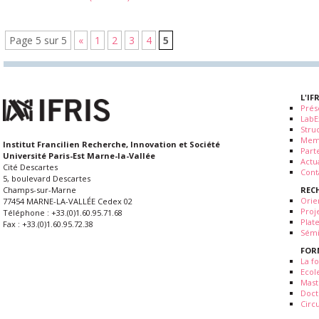
Page 5 sur 5
«
1
2
3
4
5
L'IF
Prés
LabE
Stru
Mem
Institut Francilien Recherche, Innovation et Société
Part
Université Paris-Est Marne-la-Vallée
Actua
Cité Descartes
Cont
5, boulevard Descartes
REC
Champs-sur-Marne
Orie
77454 MARNE-LA-VALLÉE Cedex 02
Proj
Téléphone : +33.(0)1.60.95.71.68
Plat
Fax : +33.(0)1.60.95.72.38
Sémi
FOR
La fo
Ecol
Mast
Doct
Circ